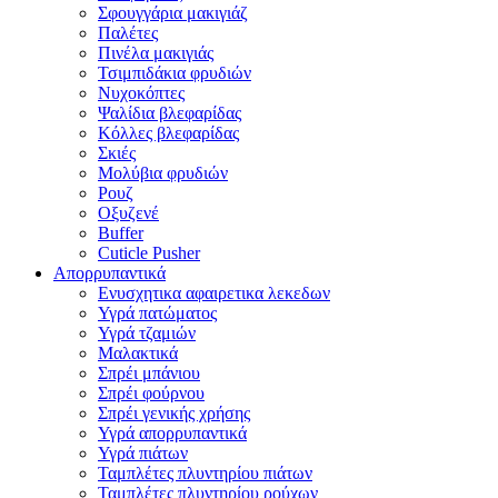
Σφουγγάρια μακιγιάζ
Παλέτες
Πινέλα μακιγιάς
Τσιμπιδάκια φρυδιών
Νυχοκόπτες
Ψαλίδια βλεφαρίδας
Κόλλες βλεφαρίδας
Σκιές
Μολύβια φρυδιών
Ρουζ
Οξυζενέ
Buffer
Cuticle Pusher
Απορρυπαντικά
Eνυσχητικα αφαιρετικα λεκεδων
Υγρά πατώματος
Υγρά τζαμιών
Μαλακτικά
Σπρέι μπάνιου
Σπρέι φούρνου
Σπρέι γενικής χρήσης
Υγρά απορρυπαντικά
Υγρά πιάτων
Ταμπλέτες πλυντηρίου πιάτων
Ταμπλέτες πλυντηρίου ρούχων