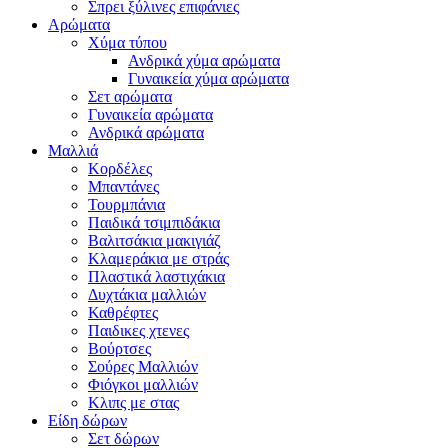
Σπρει ξύλινες επιφάνιες
Αρώματα
Χύμα τύπου
Ανδρικά χύμα αρώματα
Γυναικεία χύμα αρώματα
Σετ αρώματα
Γυναικεία αρώματα
Ανδρικά αρώματα
Μαλλιά
Κορδέλες
Μπαντάνες
Τουρμπάνια
Παιδικά τσιμπιδάκια
Βαλιτσάκια μακιγιάζ
Κλαμεράκια με στράς
Πλαστικά λαστιχάκια
Δυχτάκια μαλλιών
Καθρέφτες
Παιδικες χτενες
Βούρτσες
Σούρες Μαλλιών
Φιόγκοι μαλλιών
Κλιπς με στας
Είδη δώρων
Σετ δώρων