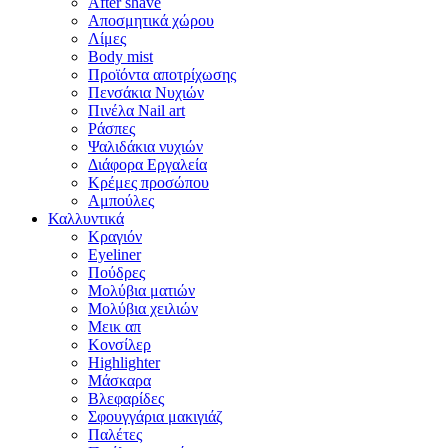
After shave
Αποσμητικά χώρου
Λίμες
Body mist
Προϊόντα αποτρίχωσης
Πενσάκια Νυχιών
Πινέλα Nail art
Ράσπες
Ψαλιδάκια νυχιών
Διάφορα Εργαλεία
Κρέμες προσώπου
Αμπούλες
Καλλυντικά
Κραγιόν
Eyeliner
Πούδρες
Μολύβια ματιών
Μολύβια χειλιών
Μεικ απ
Κονσίλερ
Highlighter
Μάσκαρα
Βλεφαρίδες
Σφουγγάρια μακιγιάζ
Παλέτες