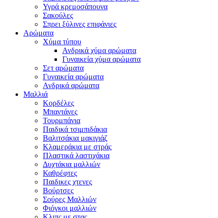
Υγρά κρεμοσάπουνα
Σακούλες
Σπρει ξύλινες επιφάνιες
Αρώματα
Χύμα τύπου
Ανδρικά χύμα αρώματα
Γυναικεία χύμα αρώματα
Σετ αρώματα
Γυναικεία αρώματα
Ανδρικά αρώματα
Μαλλιά
Κορδέλες
Μπαντάνες
Τουρμπάνια
Παιδικά τσιμπιδάκια
Βαλιτσάκια μακιγιάζ
Κλαμεράκια με στράς
Πλαστικά λαστιχάκια
Δυχτάκια μαλλιών
Καθρέφτες
Παιδικες χτενες
Βούρτσες
Σούρες Μαλλιών
Φιόγκοι μαλλιών
Κλιπς με στας