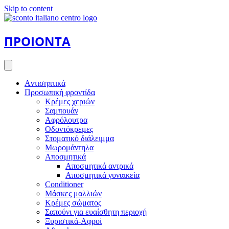
Skip to content
ΠΡΟΙΟΝΤΑ
Aντισηπτικά
Προσωπική φροντίδα
Κρέμες χεριών
Σαμπουάν
Αφρόλουτρα
Οδοντόκρεμες
Στοματικό διάλειμμα
Μωρομάντηλα
Αποσμητικά
Αποσμητικά αντρικά
Αποσμητικά γυναικεία
Conditioner
Μάσκες μαλλιών
Κρέμες σώματος
Σαπούνι για ευαίσθητη περιοχή
Ξυριστικά-Αφροί