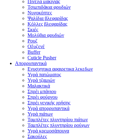
Πινέλα μακιγιάς
Τσιμπιδάκια φρυδιών
Νυχοκόπτες
Ψαλίδια βλεφαρίδας
Κόλλες βλεφαρίδας
Σκιές
Μολύβια φρυδιών
Ρουζ
Οξυζενέ
Buffer
Cuticle Pusher
Απορρυπαντικά
Eνυσχητικα αφαιρετικα λεκεδων
Υγρά πατώματος
Υγρά τζαμιών
Μαλακτικά
Σπρέι μπάνιου
Σπρέι φούρνου
Σπρέι γενικής χρήσης
Υγρά απορρυπαντικά
Υγρά πιάτων
Ταμπλέτες πλυντηρίου πιάτων
Ταμπλέτες πλυντηρίου ρούχων
Υγρά κρεμοσάπουνα
Σακούλες