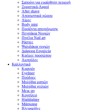
Σαπούνι για ευαίσθητη περιοχή
Ξυριστικά-Αφροί
After shave
Αποσμητικά χώρου
Λίμες
Body mist
Προϊόντα αποτρίχωσης
Πενσάκια Νυχιών
Πινέλα Nail art
Ράσπες
Ψαλιδάκια νυχιών
Διάφορα Εργαλεία
Κρέμες προσώπου
Αμπούλες
Καλλυντικά
Κραγιόν
Eyeliner
Πούδρες
Μολύβια ματιών
Μολύβια χειλιών
Μεικ απ
Κονσίλερ
Highlighter
Μάσκαρα
Βλεφαρίδες