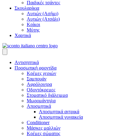
Παιδικές τσάντες
Σκουλαρίκια
Αυτιών (Ασήμι)
Αυτιών (Ατσάλι)
Κρίκοι
Μύτης
Χαρτικά
Aντισηπτικά
Προσωπική φροντίδα
Κρέμες χεριών
Σαμπουάν
Αφρόλουτρα
Οδοντόκρεμες
Στοματικό διάλειμμα
Μωρομάντηλα
Αποσμητικά
Αποσμητικά αντρικά
Αποσμητικά γυναικεία
Conditioner
Μάσκες μαλλιών
Κρέμες σώματος