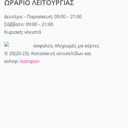
Καλλυντικά
ΩΡΑΡΙΟ ΛΕΙΤΟΥΡΓΙΑΣ
Ποιοί είμαστε
Καλάθι
Αρώματα
Επικοινωνία
Τρόποι αποστολής / πληρωμής
Δευτέρα – Παρασκευή: 09:00 – 21:00
Προσωπική φροντίδα
My account
Όροι Χρήσης
Σάββατο: 09:00 – 21:00
Μαλλιά
Κυριακή: κλειστά
Πολιτική επιστροφών
Είδη δώρων
Πολιτική Απορρήτου
© 20(20-23). Κατασκευή ιστοσελίδων και
eshop:
isotopon