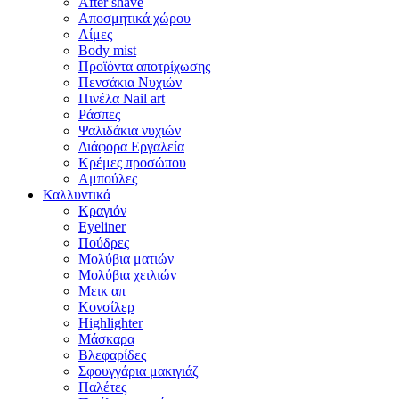
After shave
Αποσμητικά χώρου
Λίμες
Body mist
Προϊόντα αποτρίχωσης
Πενσάκια Νυχιών
Πινέλα Nail art
Ράσπες
Ψαλιδάκια νυχιών
Διάφορα Εργαλεία
Κρέμες προσώπου
Αμπούλες
Καλλυντικά
Κραγιόν
Eyeliner
Πούδρες
Μολύβια ματιών
Μολύβια χειλιών
Μεικ απ
Κονσίλερ
Highlighter
Μάσκαρα
Βλεφαρίδες
Σφουγγάρια μακιγιάζ
Παλέτες