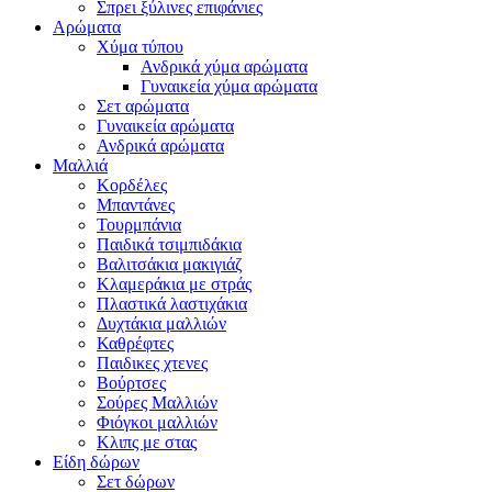
Σπρει ξύλινες επιφάνιες
Αρώματα
Χύμα τύπου
Ανδρικά χύμα αρώματα
Γυναικεία χύμα αρώματα
Σετ αρώματα
Γυναικεία αρώματα
Ανδρικά αρώματα
Μαλλιά
Κορδέλες
Μπαντάνες
Τουρμπάνια
Παιδικά τσιμπιδάκια
Βαλιτσάκια μακιγιάζ
Κλαμεράκια με στράς
Πλαστικά λαστιχάκια
Δυχτάκια μαλλιών
Καθρέφτες
Παιδικες χτενες
Βούρτσες
Σούρες Μαλλιών
Φιόγκοι μαλλιών
Κλιπς με στας
Είδη δώρων
Σετ δώρων