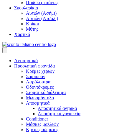
Παιδικές τσάντες
Σκουλαρίκια
Αυτιών (Ασήμι)
Αυτιών (Ατσάλι)
Κρίκοι
Μύτης
Χαρτικά
Aντισηπτικά
Προσωπική φροντίδα
Κρέμες χεριών
Σαμπουάν
Αφρόλουτρα
Οδοντόκρεμες
Στοματικό διάλειμμα
Μωρομάντηλα
Αποσμητικά
Αποσμητικά αντρικά
Αποσμητικά γυναικεία
Conditioner
Μάσκες μαλλιών
Κρέμες σώματος