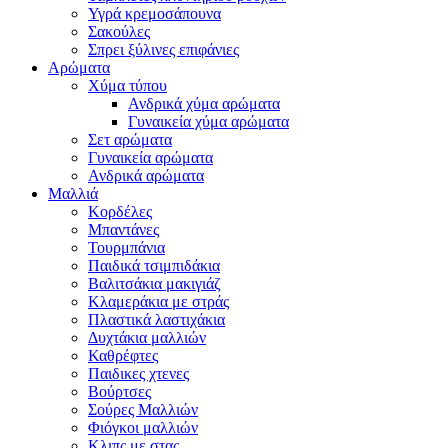
Υγρά κρεμοσάπουνα
Σακούλες
Σπρει ξύλινες επιφάνιες
Αρώματα
Χύμα τύπου
Ανδρικά χύμα αρώματα
Γυναικεία χύμα αρώματα
Σετ αρώματα
Γυναικεία αρώματα
Ανδρικά αρώματα
Μαλλιά
Κορδέλες
Μπαντάνες
Τουρμπάνια
Παιδικά τσιμπιδάκια
Βαλιτσάκια μακιγιάζ
Κλαμεράκια με στράς
Πλαστικά λαστιχάκια
Δυχτάκια μαλλιών
Καθρέφτες
Παιδικες χτενες
Βούρτσες
Σούρες Μαλλιών
Φιόγκοι μαλλιών
Κλιπς με στας