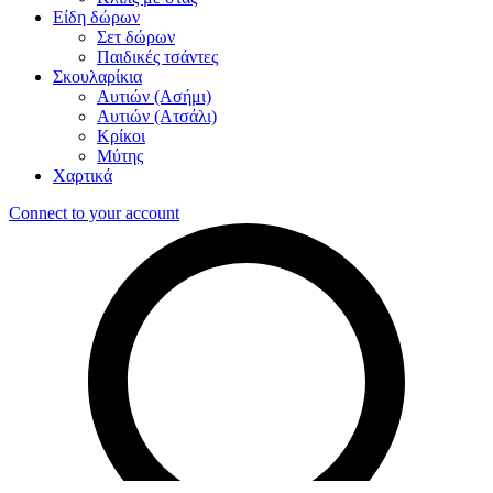
Είδη δώρων
Σετ δώρων
Παιδικές τσάντες
Σκουλαρίκια
Αυτιών (Ασήμι)
Αυτιών (Ατσάλι)
Κρίκοι
Μύτης
Χαρτικά
Connect to your account