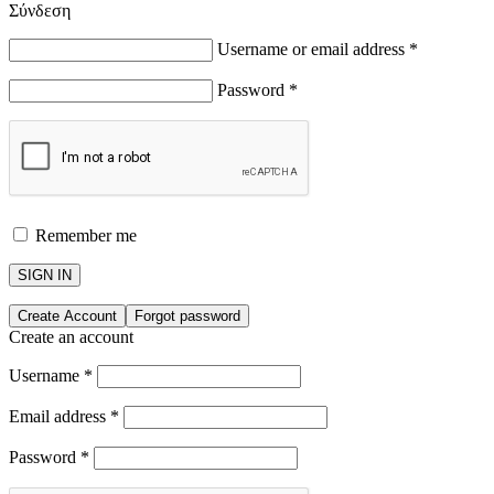
Σύνδεση
Username or email address
*
Password
*
Remember me
SIGN IN
Create Account
Forgot password
Create an account
Username
*
Email address
*
Password
*