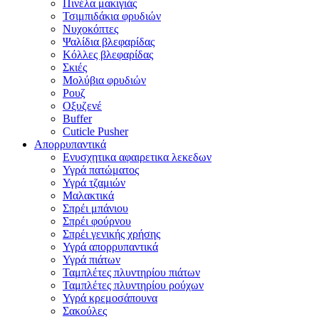
Πινέλα μακιγιάς
Τσιμπιδάκια φρυδιών
Νυχοκόπτες
Ψαλίδια βλεφαρίδας
Κόλλες βλεφαρίδας
Σκιές
Μολύβια φρυδιών
Ρουζ
Οξυζενέ
Buffer
Cuticle Pusher
Απορρυπαντικά
Eνυσχητικα αφαιρετικα λεκεδων
Υγρά πατώματος
Υγρά τζαμιών
Μαλακτικά
Σπρέι μπάνιου
Σπρέι φούρνου
Σπρέι γενικής χρήσης
Υγρά απορρυπαντικά
Υγρά πιάτων
Ταμπλέτες πλυντηρίου πιάτων
Ταμπλέτες πλυντηρίου ρούχων
Υγρά κρεμοσάπουνα
Σακούλες