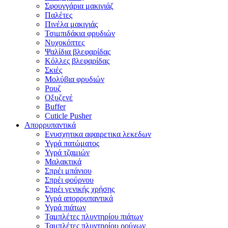
Σφουγγάρια μακιγιάζ
Παλέτες
Πινέλα μακιγιάς
Τσιμπιδάκια φρυδιών
Νυχοκόπτες
Ψαλίδια βλεφαρίδας
Κόλλες βλεφαρίδας
Σκιές
Μολύβια φρυδιών
Ρουζ
Οξυζενέ
Buffer
Cuticle Pusher
Απορρυπαντικά
Eνυσχητικα αφαιρετικα λεκεδων
Υγρά πατώματος
Υγρά τζαμιών
Μαλακτικά
Σπρέι μπάνιου
Σπρέι φούρνου
Σπρέι γενικής χρήσης
Υγρά απορρυπαντικά
Υγρά πιάτων
Ταμπλέτες πλυντηρίου πιάτων
Ταμπλέτες πλυντηρίου ρούχων