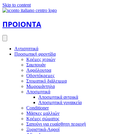
Skip to content
ΠΡΟΙΟΝΤΑ
Aντισηπτικά
Προσωπική φροντίδα
Κρέμες χεριών
Σαμπουάν
Αφρόλουτρα
Οδοντόκρεμες
Στοματικό διάλειμμα
Μωρομάντηλα
Αποσμητικά
Αποσμητικά αντρικά
Αποσμητικά γυναικεία
Conditioner
Μάσκες μαλλιών
Κρέμες σώματος
Σαπούνι για ευαίσθητη περιοχή
Ξυριστικά-Αφροί