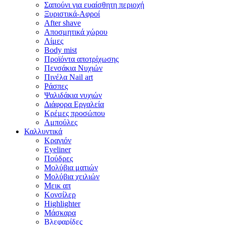
Σαπούνι για ευαίσθητη περιοχή
Ξυριστικά-Αφροί
After shave
Αποσμητικά χώρου
Λίμες
Body mist
Προϊόντα αποτρίχωσης
Πενσάκια Νυχιών
Πινέλα Nail art
Ράσπες
Ψαλιδάκια νυχιών
Διάφορα Εργαλεία
Κρέμες προσώπου
Αμπούλες
Καλλυντικά
Κραγιόν
Eyeliner
Πούδρες
Μολύβια ματιών
Μολύβια χειλιών
Μεικ απ
Κονσίλερ
Highlighter
Μάσκαρα
Βλεφαρίδες