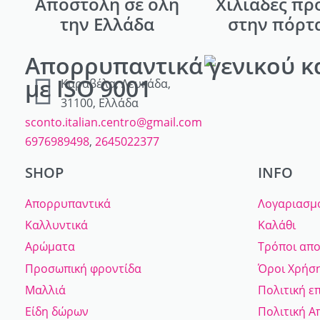
Αποστολή σε όλη
Χιλιάδες πρ
την Ελλάδα
στην πόρτ
Απορρυπαντικά γενικού κ
με ISO 9001
Καραβέλα, Λευκάδα,
31100, Ελλάδα
sconto.italian.centro@gmail.com
6976989498
,
2645022377
SHOP
INFO
Απορρυπαντικά
Λογαριασμ
Καλλυντικά
Καλάθι
Αρώματα
Τρόποι απ
Προσωπική φροντίδα
Όροι Χρήσ
Μαλλιά
Πολιτική ε
Είδη δώρων
Πολιτική 