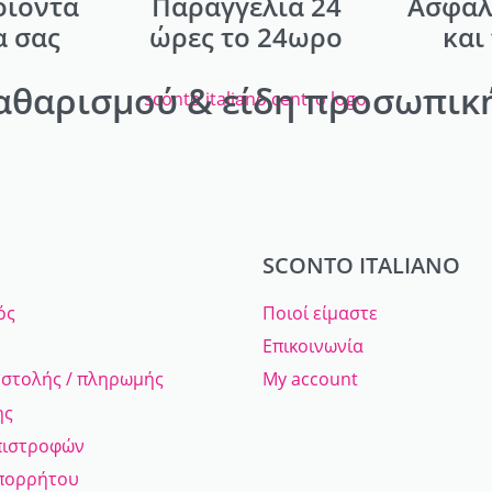
οιόντα
Παραγγελία 24
Ασφαλ
α σας
ώρες το 24ωρο
και
αθαρισμού & είδη προσωπική
SCONTO ITALIANO
ός
Ποιοί είμαστε
Επικοινωνία
οστολής / πληρωμής
My account
ης
πιστροφών
Απορρήτου