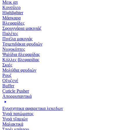
Μεικ απ
Κονσίλερ
Highlighter
Μάσκαρα
Βλεφαρίδες
Σφουγγάρια μακιγιάζ
Παλέτες
Πινέλα μακιγιάς
Τσιμπιδάκια φρυδιών
Νυχοκόπτες
Ψαλίδια βλεφαρίδας
Κόλλες βλεφαρίδας
Σκιές
Μολύβια φρυδιών
Ρουζ
Οξυζενέ
Buffer
Cuticle Pusher
Απορρυπαντικά
Eνυσχητικα αφαιρετικα λεκεδων
Υγρά πατώματος
Υγρά τζαμιών
Μαλακτικά
Σπρέι μπάνιου