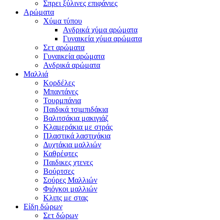
Σπρει ξύλινες επιφάνιες
Αρώματα
Χύμα τύπου
Ανδρικά χύμα αρώματα
Γυναικεία χύμα αρώματα
Σετ αρώματα
Γυναικεία αρώματα
Ανδρικά αρώματα
Μαλλιά
Κορδέλες
Μπαντάνες
Τουρμπάνια
Παιδικά τσιμπιδάκια
Βαλιτσάκια μακιγιάζ
Κλαμεράκια με στράς
Πλαστικά λαστιχάκια
Δυχτάκια μαλλιών
Καθρέφτες
Παιδικες χτενες
Βούρτσες
Σούρες Μαλλιών
Φιόγκοι μαλλιών
Κλιπς με στας
Είδη δώρων
Σετ δώρων