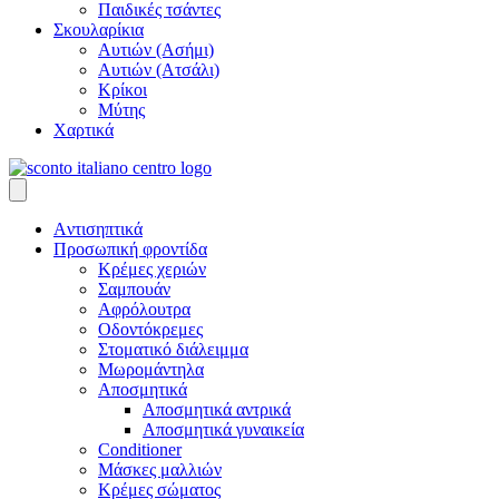
Παιδικές τσάντες
Σκουλαρίκια
Αυτιών (Ασήμι)
Αυτιών (Ατσάλι)
Κρίκοι
Μύτης
Χαρτικά
Aντισηπτικά
Προσωπική φροντίδα
Κρέμες χεριών
Σαμπουάν
Αφρόλουτρα
Οδοντόκρεμες
Στοματικό διάλειμμα
Μωρομάντηλα
Αποσμητικά
Αποσμητικά αντρικά
Αποσμητικά γυναικεία
Conditioner
Μάσκες μαλλιών
Κρέμες σώματος