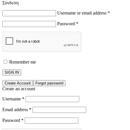
Σύνδεση
Username or email address
*
Password
*
Remember me
SIGN IN
Create Account
Forgot password
Create an account
Username
*
Email address
*
Password
*