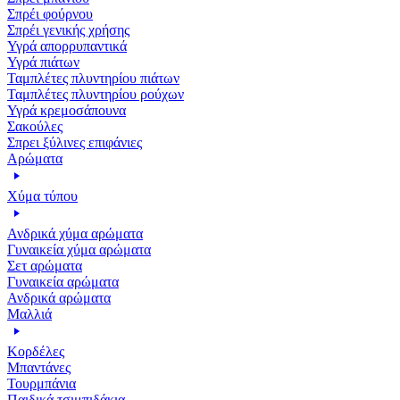
Σπρέι φούρνου
Σπρέι γενικής χρήσης
Υγρά απορρυπαντικά
Υγρά πιάτων
Ταμπλέτες πλυντηρίου πιάτων
Ταμπλέτες πλυντηρίου ρούχων
Υγρά κρεμοσάπουνα
Σακούλες
Σπρει ξύλινες επιφάνιες
Αρώματα
Χύμα τύπου
Ανδρικά χύμα αρώματα
Γυναικεία χύμα αρώματα
Σετ αρώματα
Γυναικεία αρώματα
Ανδρικά αρώματα
Μαλλιά
Κορδέλες
Μπαντάνες
Τουρμπάνια
Παιδικά τσιμπιδάκια