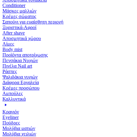
Conditioner
Μάσκες μαλλιών
Κρέμες σώματος
Σαπούνι για ευαίσθητη περιοχή
Ξυριστικά-Αφροί
After shave
Αποσμητικά χώρου
Λίμες
Body mist
Προϊόντα αποτρίχωσης
Πενσάκια Νυχιών
Πινέλα Nail art
Ράσπες
Ψαλιδάκια νυχιών
Διάφορα Εργαλεία
Κρέμες προσώπου
Αμπούλες
Καλλυντικά
Κραγιόν
Eyeliner
Πούδρες
Μολύβια ματιών
Μολύβια χειλιών