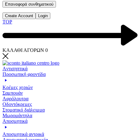
Επαναφορά συνθηματικού
Create Account
Login
TOP
ΚΑΛΑΘΙ ΑΓΟΡΩΝ
0
Aντισηπτικά
Προσωπική φροντίδα
Κρέμες χεριών
Σαμπουάν
Αφρόλουτρα
Οδοντόκρεμες
Στοματικό διάλειμμα
Μωρομάντηλα
Αποσμητικά
Αποσμητικά αντρικά
Αποσμητικά γυναικεία