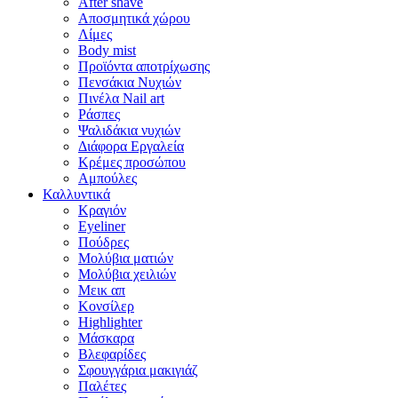
After shave
Αποσμητικά χώρου
Λίμες
Body mist
Προϊόντα αποτρίχωσης
Πενσάκια Νυχιών
Πινέλα Nail art
Ράσπες
Ψαλιδάκια νυχιών
Διάφορα Εργαλεία
Κρέμες προσώπου
Αμπούλες
Καλλυντικά
Κραγιόν
Eyeliner
Πούδρες
Μολύβια ματιών
Μολύβια χειλιών
Μεικ απ
Κονσίλερ
Highlighter
Μάσκαρα
Βλεφαρίδες
Σφουγγάρια μακιγιάζ
Παλέτες