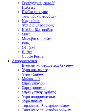
Σφουγγάρια μακιγιάζ
Παλέτες
Πινέλα μακιγιάς
Τσιμπιδάκια φρυδιών
Νυχοκόπτες
Ψαλίδια βλεφαρίδας
Κόλλες βλεφαρίδας
Σκιές
Μολύβια φρυδιών
Ρουζ
Οξυζενέ
Buffer
Cuticle Pusher
Απορρυπαντικά
Eνυσχητικα αφαιρετικα λεκεδων
Υγρά πατώματος
Υγρά τζαμιών
Μαλακτικά
Σπρέι μπάνιου
Σπρέι φούρνου
Σπρέι γενικής χρήσης
Υγρά απορρυπαντικά
Υγρά πιάτων
Ταμπλέτες πλυντηρίου πιάτων
Ταμπλέτες πλυντηρίου ρούχων