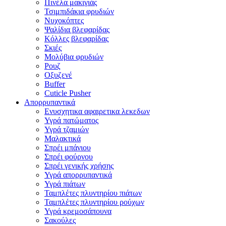
Πινέλα μακιγιάς
Τσιμπιδάκια φρυδιών
Νυχοκόπτες
Ψαλίδια βλεφαρίδας
Κόλλες βλεφαρίδας
Σκιές
Μολύβια φρυδιών
Ρουζ
Οξυζενέ
Buffer
Cuticle Pusher
Απορρυπαντικά
Eνυσχητικα αφαιρετικα λεκεδων
Υγρά πατώματος
Υγρά τζαμιών
Μαλακτικά
Σπρέι μπάνιου
Σπρέι φούρνου
Σπρέι γενικής χρήσης
Υγρά απορρυπαντικά
Υγρά πιάτων
Ταμπλέτες πλυντηρίου πιάτων
Ταμπλέτες πλυντηρίου ρούχων
Υγρά κρεμοσάπουνα
Σακούλες