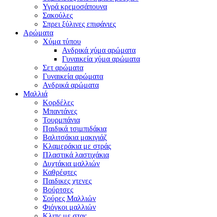
Υγρά κρεμοσάπουνα
Σακούλες
Σπρει ξύλινες επιφάνιες
Αρώματα
Χύμα τύπου
Ανδρικά χύμα αρώματα
Γυναικεία χύμα αρώματα
Σετ αρώματα
Γυναικεία αρώματα
Ανδρικά αρώματα
Μαλλιά
Κορδέλες
Μπαντάνες
Τουρμπάνια
Παιδικά τσιμπιδάκια
Βαλιτσάκια μακιγιάζ
Κλαμεράκια με στράς
Πλαστικά λαστιχάκια
Δυχτάκια μαλλιών
Καθρέφτες
Παιδικες χτενες
Βούρτσες
Σούρες Μαλλιών
Φιόγκοι μαλλιών
Κλιπς με στας