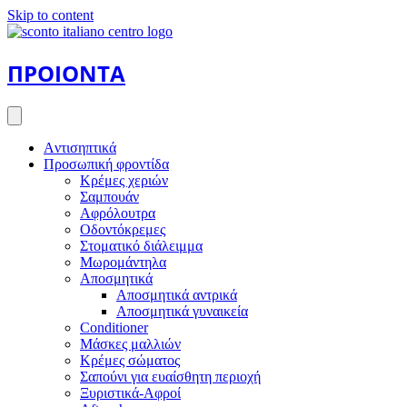
Skip to content
ΠΡΟΙΟΝΤΑ
Aντισηπτικά
Προσωπική φροντίδα
Κρέμες χεριών
Σαμπουάν
Αφρόλουτρα
Οδοντόκρεμες
Στοματικό διάλειμμα
Μωρομάντηλα
Αποσμητικά
Αποσμητικά αντρικά
Αποσμητικά γυναικεία
Conditioner
Μάσκες μαλλιών
Κρέμες σώματος
Σαπούνι για ευαίσθητη περιοχή
Ξυριστικά-Αφροί