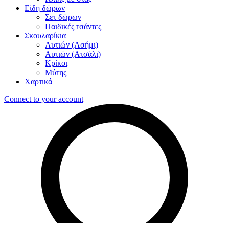
Είδη δώρων
Σετ δώρων
Παιδικές τσάντες
Σκουλαρίκια
Αυτιών (Ασήμι)
Αυτιών (Ατσάλι)
Κρίκοι
Μύτης
Χαρτικά
Connect to your account