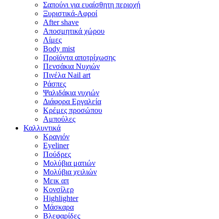
Σαπούνι για ευαίσθητη περιοχή
Ξυριστικά-Αφροί
After shave
Αποσμητικά χώρου
Λίμες
Body mist
Προϊόντα αποτρίχωσης
Πενσάκια Νυχιών
Πινέλα Nail art
Ράσπες
Ψαλιδάκια νυχιών
Διάφορα Εργαλεία
Κρέμες προσώπου
Αμπούλες
Καλλυντικά
Κραγιόν
Eyeliner
Πούδρες
Μολύβια ματιών
Μολύβια χειλιών
Μεικ απ
Κονσίλερ
Highlighter
Μάσκαρα
Βλεφαρίδες