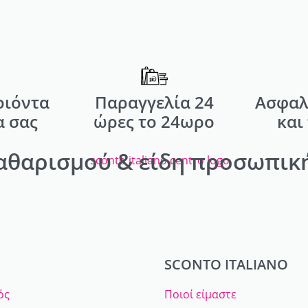
οιόντα
Παραγγελία 24
Ασφαλ
α σας
ώρες το 24ωρο
και
αθαρισμού & είδη προσωπική
SCONTO ITALIANO
ός
Ποιοί είμαστε