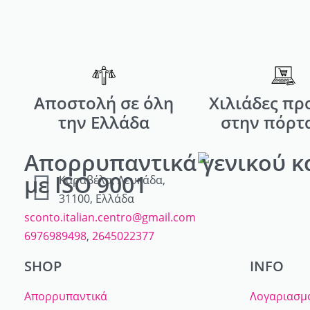
Αποστολή σε όλη
Χιλιάδες πρ
την Ελλάδα
στην πόρτ
Απορρυπαντικά γενικού κ
με ISO 9001
Καραβέλα, Λευκάδα,
31100, Ελλάδα
sconto.italian.centro@gmail.com
6976989498
,
2645022377
SHOP
INFO
Απορρυπαντικά
Λογαριασμ