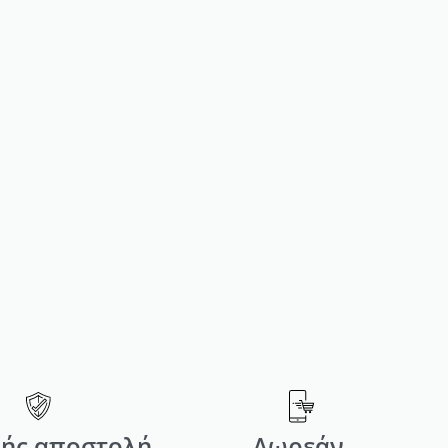
ΙΧΩΣΗΣ
ΛΛΗ
ής αποστολή
Δωρεάν