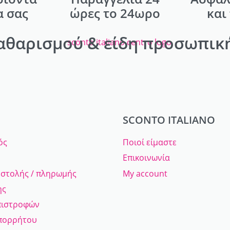
α σας
ώρες το 24ωρο
και
αθαρισμού & είδη προσωπική
SCONTO ITALIANO
ός
Ποιοί είμαστε
Επικοινωνία
οστολής / πληρωμής
My account
ης
πιστροφών
Απορρήτου