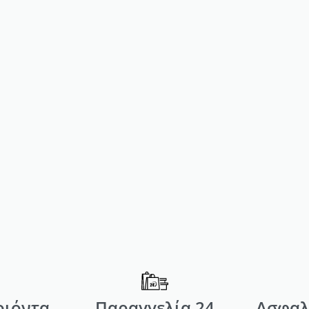
Α ΚΕΡΙ ΑΠΟΤΡΙΧΩΣΗΣ
ΡΟΛΕΤΑ ΚΕΡΙ ΑΠΟΤΡ
100ML TITANIUM
100ML ΧΛΩΡΟΦΥ
1,80
€
1,80
€
ΑΓΟΡΑΣΕ ΤΟ
ΑΓΟΡΑΣΕ ΤΟ
οιόντα
Παραγγελία 24
Ασφαλ