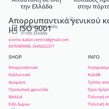
την Ελλάδα
στην πόρτ
Απορρυπαντικά γενικού κ
με ISO 9001
Καραβέλα, Λευκάδα,
31100, Ελλάδα
sconto.italian.centro@gmail.com
6976989498
,
2645022377
SHOP
INFO
Απορρυπαντικά
Λογαριασμ
Καλλυντικά
Καλάθι
Αρώματα
Τρόποι απ
Προσωπική φροντίδα
Όροι Χρήσ
Μαλλιά
Πολιτική ε
Είδη δώρων
Πολιτική 