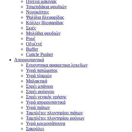
Πινέλα μακιγιάς
Τσιμπιδάκια φρυδιών
Νυχοκόπτες
Ψαλίδια βλεφαρίδας
Κόλλες βλεφαρίδας
Σκιές
Μολύβια φρυδιών
Ρουζ
Οξυζενέ
Buffer
Cuticle Pusher
Απορρυπαντικά
Eνυσχητικα αφαιρετικα λεκεδων
Υγρά πατώματος
Υγρά τζαμιών
Μαλακτικά
Σπρέι μπάνιου
Σπρέι φούρνου
Σπρέι γενικής χρήσης
Υγρά απορρυπαντικά
Υγρά πιάτων
Ταμπλέτες πλυντηρίου πιάτων
Ταμπλέτες πλυντηρίου ρούχων
Υγρά κρεμοσάπουνα
Σακούλες