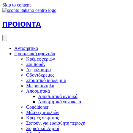
Skip to content
ΠΡΟΙΟΝΤΑ
Aντισηπτικά
Προσωπική φροντίδα
Κρέμες χεριών
Σαμπουάν
Αφρόλουτρα
Οδοντόκρεμες
Στοματικό διάλειμμα
Μωρομάντηλα
Αποσμητικά
Αποσμητικά αντρικά
Αποσμητικά γυναικεία
Conditioner
Μάσκες μαλλιών
Κρέμες σώματος
Σαπούνι για ευαίσθητη περιοχή
Ξυριστικά-Αφροί