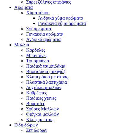
Σπρει ξύλινες επιφάνιες
Αρώματα
Χύμα τύπου
Ανδρικά χύμα αρώματα
Γυναικεία χύμα αρώματα
Σετ αρώματα
Γυναικεία αρώματα
Ανδρικά αρώματα
Μαλλιά
Κορδέλες
Μπαντάνες
Τουρμπάνια
Παιδικά τσιμπιδάκια
Βαλιτσάκια μακιγιάζ
Κλαμεράκια με στράς
Πλαστικά λαστιχάκια
Δυχτάκια μαλλιών
Καθρέφτες
Παιδικες χτενες
Βούρτσες
Σούρες Μαλλιών
Φιόγκοι μαλλιών
Κλιπς με στας
Είδη δώρων
Σετ δώρων