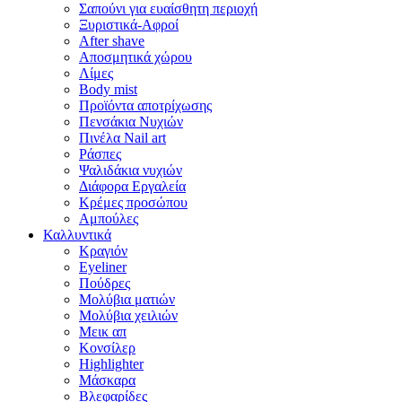
Σαπούνι για ευαίσθητη περιοχή
Ξυριστικά-Αφροί
After shave
Αποσμητικά χώρου
Λίμες
Body mist
Προϊόντα αποτρίχωσης
Πενσάκια Νυχιών
Πινέλα Nail art
Ράσπες
Ψαλιδάκια νυχιών
Διάφορα Εργαλεία
Κρέμες προσώπου
Αμπούλες
Καλλυντικά
Κραγιόν
Eyeliner
Πούδρες
Μολύβια ματιών
Μολύβια χειλιών
Μεικ απ
Κονσίλερ
Highlighter
Μάσκαρα
Βλεφαρίδες