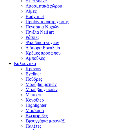
After shave
Αποσμητικά χώρου
Λίμες
Body mist
Προϊόντα αποτρίχωσης
Πενσάκια Νυχιών
Πινέλα Nail art
Ράσπες
Ψαλιδάκια νυχιών
Διάφορα Εργαλεία
Κρέμες προσώπου
Αμπούλες
Καλλυντικά
Κραγιόν
Eyeliner
Πούδρες
Μολύβια ματιών
Μολύβια χειλιών
Μεικ απ
Κονσίλερ
Highlighter
Μάσκαρα
Βλεφαρίδες
Σφουγγάρια μακιγιάζ
Παλέτες