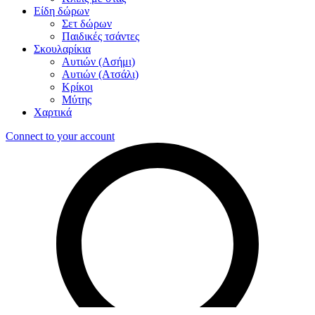
Είδη δώρων
Σετ δώρων
Παιδικές τσάντες
Σκουλαρίκια
Αυτιών (Ασήμι)
Αυτιών (Ατσάλι)
Κρίκοι
Μύτης
Χαρτικά
Connect to your account