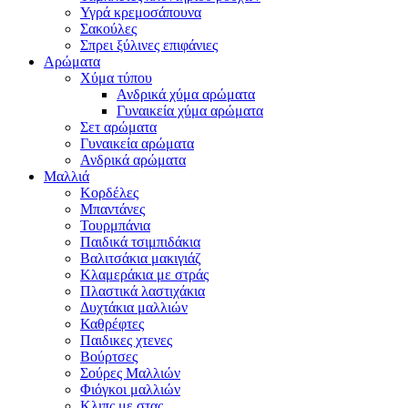
Υγρά κρεμοσάπουνα
Σακούλες
Σπρει ξύλινες επιφάνιες
Αρώματα
Χύμα τύπου
Ανδρικά χύμα αρώματα
Γυναικεία χύμα αρώματα
Σετ αρώματα
Γυναικεία αρώματα
Ανδρικά αρώματα
Μαλλιά
Κορδέλες
Μπαντάνες
Τουρμπάνια
Παιδικά τσιμπιδάκια
Βαλιτσάκια μακιγιάζ
Κλαμεράκια με στράς
Πλαστικά λαστιχάκια
Δυχτάκια μαλλιών
Καθρέφτες
Παιδικες χτενες
Βούρτσες
Σούρες Μαλλιών
Φιόγκοι μαλλιών
Κλιπς με στας