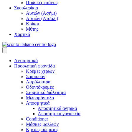
Παιδικές τσάντες
Σκουλαρίκια
Αυτιών (Ασήμι)
Αυτιών (Ατσάλι)
Κρίκοι
Μύτης
Χαρτικά
Aντισηπτικά
Προσωπική φροντίδα
Κρέμες χεριών
Σαμπουάν
Αφρόλουτρα
Οδοντόκρεμες
Στοματικό διάλειμμα
Μωρομάντηλα
Αποσμητικά
Αποσμητικά αντρικά
Αποσμητικά γυναικεία
Conditioner
Μάσκες μαλλιών
Κρέμες σώματος