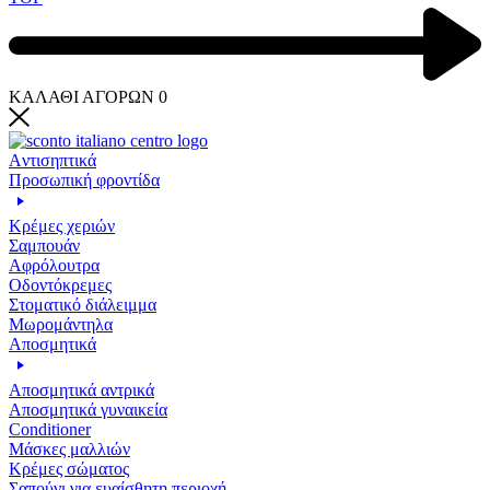
ΚΑΛΑΘΙ ΑΓΟΡΩΝ
0
Aντισηπτικά
Προσωπική φροντίδα
Κρέμες χεριών
Σαμπουάν
Αφρόλουτρα
Οδοντόκρεμες
Στοματικό διάλειμμα
Μωρομάντηλα
Αποσμητικά
Αποσμητικά αντρικά
Αποσμητικά γυναικεία
Conditioner
Μάσκες μαλλιών
Κρέμες σώματος
Σαπούνι για ευαίσθητη περιοχή