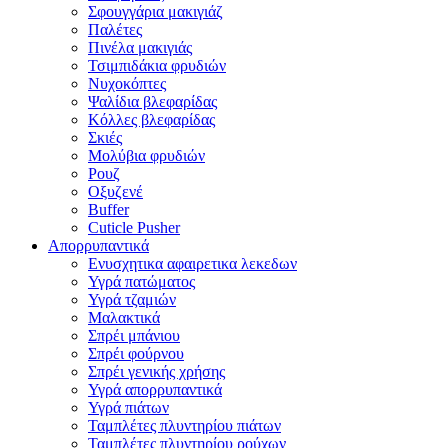
Σφουγγάρια μακιγιάζ
Παλέτες
Πινέλα μακιγιάς
Τσιμπιδάκια φρυδιών
Νυχοκόπτες
Ψαλίδια βλεφαρίδας
Κόλλες βλεφαρίδας
Σκιές
Μολύβια φρυδιών
Ρουζ
Οξυζενέ
Buffer
Cuticle Pusher
Απορρυπαντικά
Eνυσχητικα αφαιρετικα λεκεδων
Υγρά πατώματος
Υγρά τζαμιών
Μαλακτικά
Σπρέι μπάνιου
Σπρέι φούρνου
Σπρέι γενικής χρήσης
Υγρά απορρυπαντικά
Υγρά πιάτων
Ταμπλέτες πλυντηρίου πιάτων
Ταμπλέτες πλυντηρίου ρούχων