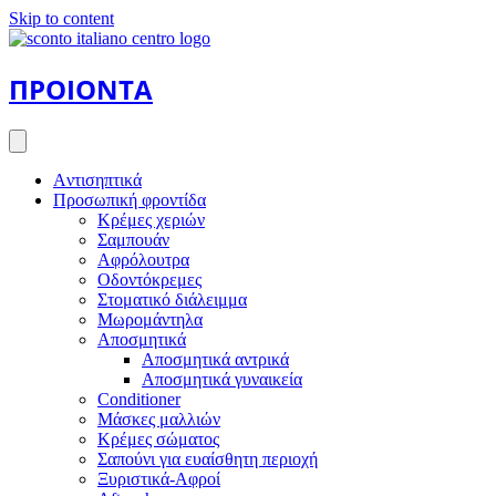
Skip to content
ΠΡΟΙΟΝΤΑ
Aντισηπτικά
Προσωπική φροντίδα
Κρέμες χεριών
Σαμπουάν
Αφρόλουτρα
Οδοντόκρεμες
Στοματικό διάλειμμα
Μωρομάντηλα
Αποσμητικά
Αποσμητικά αντρικά
Αποσμητικά γυναικεία
Conditioner
Μάσκες μαλλιών
Κρέμες σώματος
Σαπούνι για ευαίσθητη περιοχή
Ξυριστικά-Αφροί