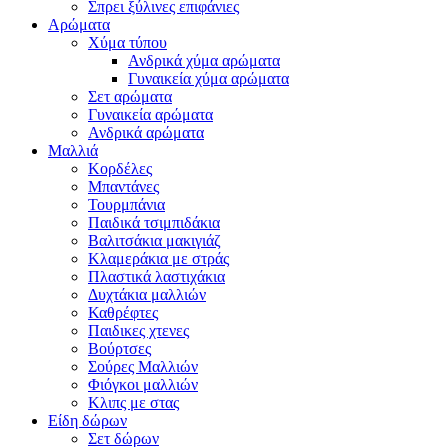
Σπρει ξύλινες επιφάνιες
Αρώματα
Χύμα τύπου
Ανδρικά χύμα αρώματα
Γυναικεία χύμα αρώματα
Σετ αρώματα
Γυναικεία αρώματα
Ανδρικά αρώματα
Μαλλιά
Κορδέλες
Μπαντάνες
Τουρμπάνια
Παιδικά τσιμπιδάκια
Βαλιτσάκια μακιγιάζ
Κλαμεράκια με στράς
Πλαστικά λαστιχάκια
Δυχτάκια μαλλιών
Καθρέφτες
Παιδικες χτενες
Βούρτσες
Σούρες Μαλλιών
Φιόγκοι μαλλιών
Κλιπς με στας
Είδη δώρων
Σετ δώρων