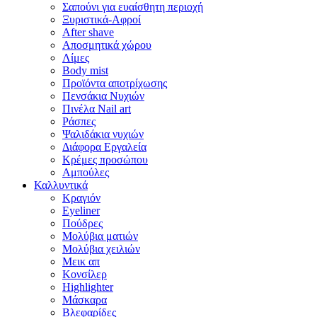
Σαπούνι για ευαίσθητη περιοχή
Ξυριστικά-Αφροί
After shave
Αποσμητικά χώρου
Λίμες
Body mist
Προϊόντα αποτρίχωσης
Πενσάκια Νυχιών
Πινέλα Nail art
Ράσπες
Ψαλιδάκια νυχιών
Διάφορα Εργαλεία
Κρέμες προσώπου
Αμπούλες
Καλλυντικά
Κραγιόν
Eyeliner
Πούδρες
Μολύβια ματιών
Μολύβια χειλιών
Μεικ απ
Κονσίλερ
Highlighter
Μάσκαρα
Βλεφαρίδες