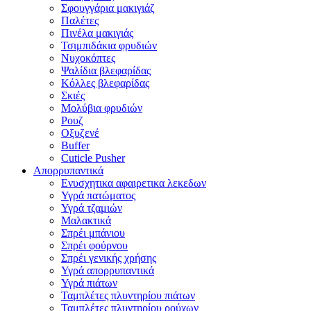
Σφουγγάρια μακιγιάζ
Παλέτες
Πινέλα μακιγιάς
Τσιμπιδάκια φρυδιών
Νυχοκόπτες
Ψαλίδια βλεφαρίδας
Κόλλες βλεφαρίδας
Σκιές
Μολύβια φρυδιών
Ρουζ
Οξυζενέ
Buffer
Cuticle Pusher
Απορρυπαντικά
Eνυσχητικα αφαιρετικα λεκεδων
Υγρά πατώματος
Υγρά τζαμιών
Μαλακτικά
Σπρέι μπάνιου
Σπρέι φούρνου
Σπρέι γενικής χρήσης
Υγρά απορρυπαντικά
Υγρά πιάτων
Ταμπλέτες πλυντηρίου πιάτων
Ταμπλέτες πλυντηρίου ρούχων