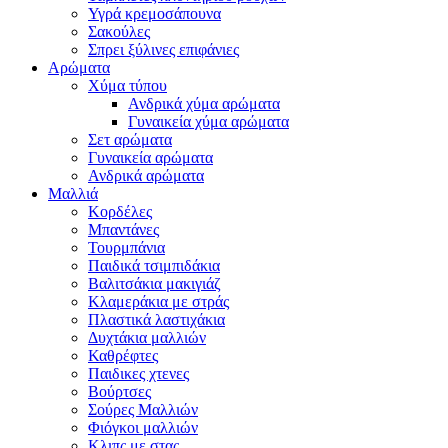
Υγρά κρεμοσάπουνα
Σακούλες
Σπρει ξύλινες επιφάνιες
Αρώματα
Χύμα τύπου
Ανδρικά χύμα αρώματα
Γυναικεία χύμα αρώματα
Σετ αρώματα
Γυναικεία αρώματα
Ανδρικά αρώματα
Μαλλιά
Κορδέλες
Μπαντάνες
Τουρμπάνια
Παιδικά τσιμπιδάκια
Βαλιτσάκια μακιγιάζ
Κλαμεράκια με στράς
Πλαστικά λαστιχάκια
Δυχτάκια μαλλιών
Καθρέφτες
Παιδικες χτενες
Βούρτσες
Σούρες Μαλλιών
Φιόγκοι μαλλιών
Κλιπς με στας