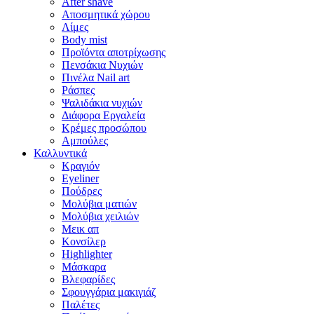
After shave
Αποσμητικά χώρου
Λίμες
Body mist
Προϊόντα αποτρίχωσης
Πενσάκια Νυχιών
Πινέλα Nail art
Ράσπες
Ψαλιδάκια νυχιών
Διάφορα Εργαλεία
Κρέμες προσώπου
Αμπούλες
Καλλυντικά
Κραγιόν
Eyeliner
Πούδρες
Μολύβια ματιών
Μολύβια χειλιών
Μεικ απ
Κονσίλερ
Highlighter
Μάσκαρα
Βλεφαρίδες
Σφουγγάρια μακιγιάζ
Παλέτες