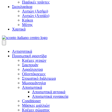
Παιδικές τσάντες
Σκουλαρίκια
Αυτιών (Ασήμι)
Αυτιών (Ατσάλι)
Κρίκοι
Μύτης
Χαρτικά
Aντισηπτικά
Προσωπική φροντίδα
Κρέμες χεριών
Σαμπουάν
Αφρόλουτρα
Οδοντόκρεμες
Στοματικό διάλειμμα
Μωρομάντηλα
Αποσμητικά
Αποσμητικά αντρικά
Αποσμητικά γυναικεία
Conditioner
Μάσκες μαλλιών
Κρέμες σώματος