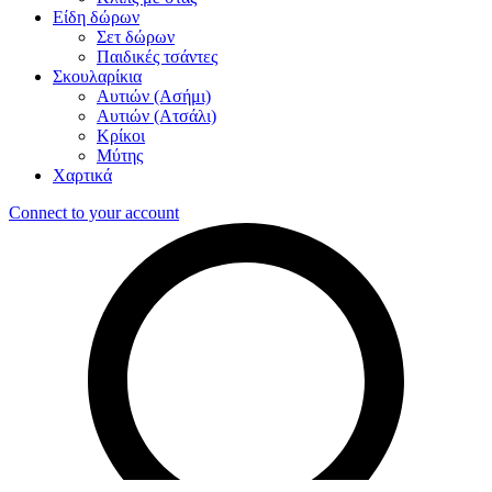
Είδη δώρων
Σετ δώρων
Παιδικές τσάντες
Σκουλαρίκια
Αυτιών (Ασήμι)
Αυτιών (Ατσάλι)
Κρίκοι
Μύτης
Χαρτικά
Connect to your account