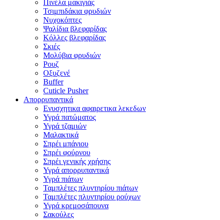
Πινέλα μακιγιάς
Τσιμπιδάκια φρυδιών
Νυχοκόπτες
Ψαλίδια βλεφαρίδας
Κόλλες βλεφαρίδας
Σκιές
Μολύβια φρυδιών
Ρουζ
Οξυζενέ
Buffer
Cuticle Pusher
Απορρυπαντικά
Eνυσχητικα αφαιρετικα λεκεδων
Υγρά πατώματος
Υγρά τζαμιών
Μαλακτικά
Σπρέι μπάνιου
Σπρέι φούρνου
Σπρέι γενικής χρήσης
Υγρά απορρυπαντικά
Υγρά πιάτων
Ταμπλέτες πλυντηρίου πιάτων
Ταμπλέτες πλυντηρίου ρούχων
Υγρά κρεμοσάπουνα
Σακούλες