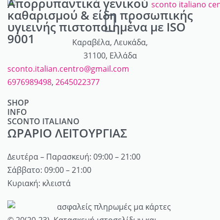
Απορρυπαντικά γενικού
καθαρισμού & είδη προσωπικής
υγιεινής πιστοποιημένα με ISO
9001
Καραβέλα, Λευκάδα,
31100, Ελλάδα
sconto.italian.centro@gmail.com
6976989498
,
2645022377
SHOP
INFO
Απορρυπαντικά
SCONTO ITALIANO
Λογαριασμός
Καλλυντικά
ΩΡΑΡΙΟ ΛΕΙΤΟΥΡΓΙΑΣ
Ποιοί είμαστε
Καλάθι
Αρώματα
Επικοινωνία
Τρόποι αποστολής / πληρωμής
Δευτέρα – Παρασκευή: 09:00 – 21:00
Προσωπική φροντίδα
My account
Όροι Χρήσης
Σάββατο: 09:00 – 21:00
Μαλλιά
Κυριακή: κλειστά
Πολιτική επιστροφών
Είδη δώρων
Πολιτική Απορρήτου
© 20(20-23). Κατασκευή ιστοσελίδων και