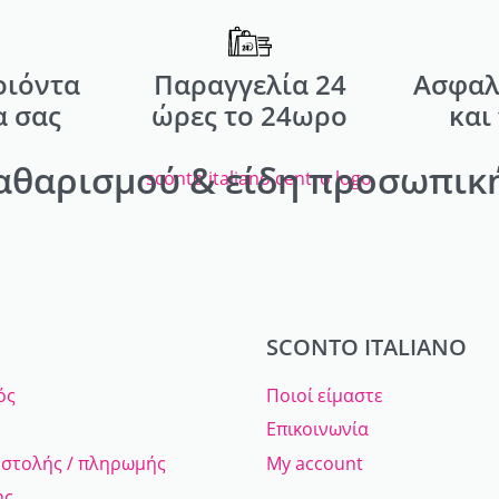
οιόντα
Παραγγελία 24
Ασφαλ
α σας
ώρες το 24ωρο
και
αθαρισμού & είδη προσωπική
SCONTO ITALIANO
ός
Ποιοί είμαστε
Επικοινωνία
οστολής / πληρωμής
My account
ης