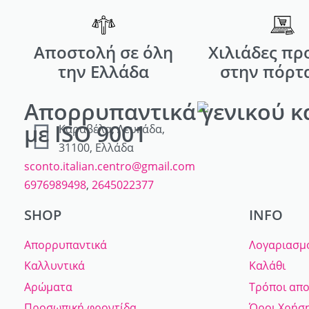
Αποστολή σε όλη
Χιλιάδες πρ
την Ελλάδα
στην πόρτ
Απορρυπαντικά γενικού κ
με ISO 9001
Καραβέλα, Λευκάδα,
31100, Ελλάδα
sconto.italian.centro@gmail.com
6976989498
,
2645022377
SHOP
INFO
Απορρυπαντικά
Λογαριασμ
Καλλυντικά
Καλάθι
Αρώματα
Τρόποι απ
Προσωπική φροντίδα
Όροι Χρήσ