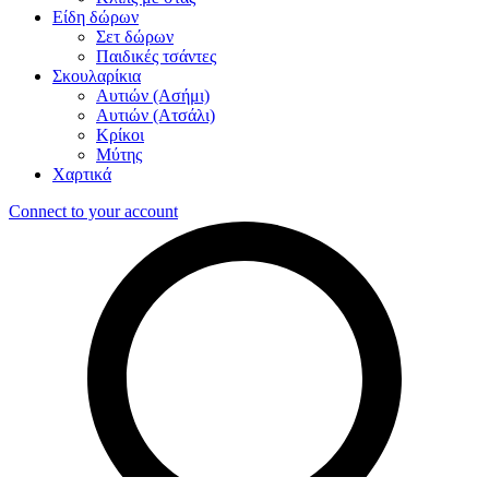
Είδη δώρων
Σετ δώρων
Παιδικές τσάντες
Σκουλαρίκια
Αυτιών (Ασήμι)
Αυτιών (Ατσάλι)
Κρίκοι
Μύτης
Χαρτικά
Connect to your account