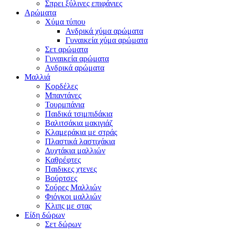
Σπρει ξύλινες επιφάνιες
Αρώματα
Χύμα τύπου
Ανδρικά χύμα αρώματα
Γυναικεία χύμα αρώματα
Σετ αρώματα
Γυναικεία αρώματα
Ανδρικά αρώματα
Μαλλιά
Κορδέλες
Μπαντάνες
Τουρμπάνια
Παιδικά τσιμπιδάκια
Βαλιτσάκια μακιγιάζ
Κλαμεράκια με στράς
Πλαστικά λαστιχάκια
Δυχτάκια μαλλιών
Καθρέφτες
Παιδικες χτενες
Βούρτσες
Σούρες Μαλλιών
Φιόγκοι μαλλιών
Κλιπς με στας
Είδη δώρων
Σετ δώρων