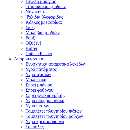
Πινέλα μακιγιάς
Τσιμπιδάκια φρυδιών
Νυχοκόπτες
Ψαλίδια βλεφαρίδας
Κόλλες βλεφαρίδας
Σκιές
Μολύβια φρυδιών
Ρουζ
Οξυζενέ
Buffer
Cuticle Pusher
Απορρυπαντικά
Eνυσχητικα αφαιρετικα λεκεδων
Υγρά πατώματος
Υγρά τζαμιών
Μαλακτικά
Σπρέι μπάνιου
Σπρέι φούρνου
Σπρέι γενικής χρήσης
Υγρά απορρυπαντικά
Υγρά πιάτων
Ταμπλέτες πλυντηρίου πιάτων
Ταμπλέτες πλυντηρίου ρούχων
Υγρά κρεμοσάπουνα
Σακούλες