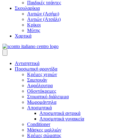
Παιδικές τσάντες
Σκουλαρίκια
Αυτιών (Ασήμι)
Αυτιών (Ατσάλι)
Κρίκοι
Μύτης
Χαρτικά
Aντισηπτικά
Προσωπική φροντίδα
Κρέμες χεριών
Σαμπουάν
Αφρόλουτρα
Οδοντόκρεμες
Στοματικό διάλειμμα
Μωρομάντηλα
Αποσμητικά
Αποσμητικά αντρικά
Αποσμητικά γυναικεία
Conditioner
Μάσκες μαλλιών
Κρέμες σώματος