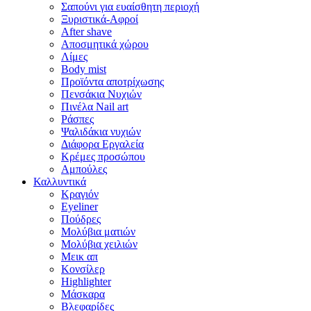
Σαπούνι για ευαίσθητη περιοχή
Ξυριστικά-Αφροί
After shave
Αποσμητικά χώρου
Λίμες
Body mist
Προϊόντα αποτρίχωσης
Πενσάκια Νυχιών
Πινέλα Nail art
Ράσπες
Ψαλιδάκια νυχιών
Διάφορα Εργαλεία
Κρέμες προσώπου
Αμπούλες
Καλλυντικά
Κραγιόν
Eyeliner
Πούδρες
Μολύβια ματιών
Μολύβια χειλιών
Μεικ απ
Κονσίλερ
Highlighter
Μάσκαρα
Βλεφαρίδες