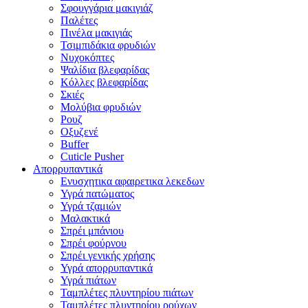
Σφουγγάρια μακιγιάζ
Παλέτες
Πινέλα μακιγιάς
Τσιμπιδάκια φρυδιών
Νυχοκόπτες
Ψαλίδια βλεφαρίδας
Κόλλες βλεφαρίδας
Σκιές
Μολύβια φρυδιών
Ρουζ
Οξυζενέ
Buffer
Cuticle Pusher
Απορρυπαντικά
Eνυσχητικα αφαιρετικα λεκεδων
Υγρά πατώματος
Υγρά τζαμιών
Μαλακτικά
Σπρέι μπάνιου
Σπρέι φούρνου
Σπρέι γενικής χρήσης
Υγρά απορρυπαντικά
Υγρά πιάτων
Ταμπλέτες πλυντηρίου πιάτων
Ταμπλέτες πλυντηρίου ρούχων