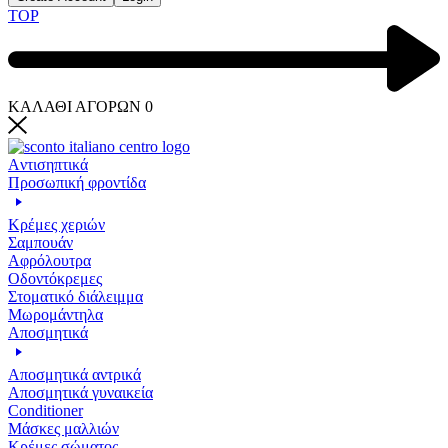
TOP
ΚΑΛΑΘΙ ΑΓΟΡΩΝ
0
Aντισηπτικά
Προσωπική φροντίδα
Κρέμες χεριών
Σαμπουάν
Αφρόλουτρα
Οδοντόκρεμες
Στοματικό διάλειμμα
Μωρομάντηλα
Αποσμητικά
Αποσμητικά αντρικά
Αποσμητικά γυναικεία
Conditioner
Μάσκες μαλλιών
Κρέμες σώματος