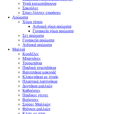
Υγρά κρεμοσάπουνα
Σακούλες
Σπρει ξύλινες επιφάνιες
Αρώματα
Χύμα τύπου
Ανδρικά χύμα αρώματα
Γυναικεία χύμα αρώματα
Σετ αρώματα
Γυναικεία αρώματα
Ανδρικά αρώματα
Μαλλιά
Κορδέλες
Μπαντάνες
Τουρμπάνια
Παιδικά τσιμπιδάκια
Βαλιτσάκια μακιγιάζ
Κλαμεράκια με στράς
Πλαστικά λαστιχάκια
Δυχτάκια μαλλιών
Καθρέφτες
Παιδικες χτενες
Βούρτσες
Σούρες Μαλλιών
Φιόγκοι μαλλιών
Κλιπς με στας