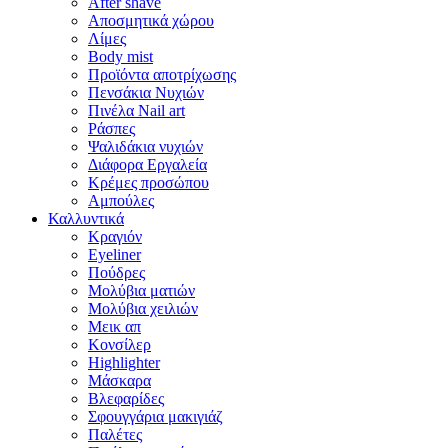
After shave
Αποσμητικά χώρου
Λίμες
Body mist
Προϊόντα αποτρίχωσης
Πενσάκια Νυχιών
Πινέλα Nail art
Ράσπες
Ψαλιδάκια νυχιών
Διάφορα Εργαλεία
Κρέμες προσώπου
Αμπούλες
Καλλυντικά
Κραγιόν
Eyeliner
Πούδρες
Μολύβια ματιών
Μολύβια χειλιών
Μεικ απ
Κονσίλερ
Highlighter
Μάσκαρα
Βλεφαρίδες
Σφουγγάρια μακιγιάζ
Παλέτες