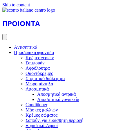
Skip to content
ΠΡΟΙΟΝΤΑ
Aντισηπτικά
Προσωπική φροντίδα
Κρέμες χεριών
Σαμπουάν
Αφρόλουτρα
Οδοντόκρεμες
Στοματικό διάλειμμα
Μωρομάντηλα
Αποσμητικά
Αποσμητικά αντρικά
Αποσμητικά γυναικεία
Conditioner
Μάσκες μαλλιών
Κρέμες σώματος
Σαπούνι για ευαίσθητη περιοχή
Ξυριστικά-Αφροί