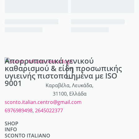
Απορρυπαντικά γενικού
καθαρισμού & είδη προσωπικής
υγιεινής πιστοποιημένα με ISO
9001
Καραβέλα, Λευκάδα,
31100, Ελλάδα
sconto.italian.centro@gmail.com
6976989498
,
2645022377
SHOP
INFO
Απορρυπαντικά
SCONTO ITALIANO
Λογαριασμός