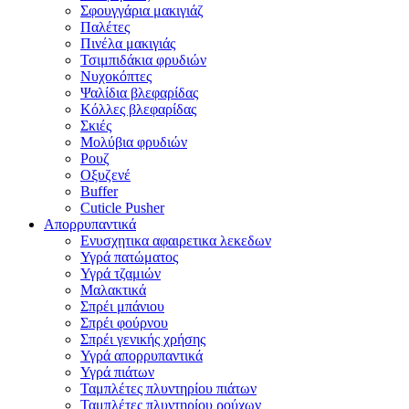
Σφουγγάρια μακιγιάζ
Παλέτες
Πινέλα μακιγιάς
Τσιμπιδάκια φρυδιών
Νυχοκόπτες
Ψαλίδια βλεφαρίδας
Κόλλες βλεφαρίδας
Σκιές
Μολύβια φρυδιών
Ρουζ
Οξυζενέ
Buffer
Cuticle Pusher
Απορρυπαντικά
Eνυσχητικα αφαιρετικα λεκεδων
Υγρά πατώματος
Υγρά τζαμιών
Μαλακτικά
Σπρέι μπάνιου
Σπρέι φούρνου
Σπρέι γενικής χρήσης
Υγρά απορρυπαντικά
Υγρά πιάτων
Ταμπλέτες πλυντηρίου πιάτων
Ταμπλέτες πλυντηρίου ρούχων