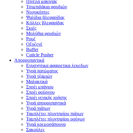
Πινέλα μακιγιάς
Τσιμπιδάκια φρυδιών
Νυχοκόπτες
Ψαλίδια βλεφαρίδας
Κόλλες βλεφαρίδας
Σκιές
Μολύβια φρυδιών
Ρουζ
Οξυζενέ
Buffer
Cuticle Pusher
Απορρυπαντικά
Eνυσχητικα αφαιρετικα λεκεδων
Υγρά πατώματος
Υγρά τζαμιών
Μαλακτικά
Σπρέι μπάνιου
Σπρέι φούρνου
Σπρέι γενικής χρήσης
Υγρά απορρυπαντικά
Υγρά πιάτων
Ταμπλέτες πλυντηρίου πιάτων
Ταμπλέτες πλυντηρίου ρούχων
Υγρά κρεμοσάπουνα
Σακούλες