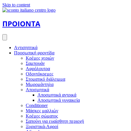
Skip to content
ΠΡΟΙΟΝΤΑ
Aντισηπτικά
Προσωπική φροντίδα
Κρέμες χεριών
Σαμπουάν
Αφρόλουτρα
Οδοντόκρεμες
Στοματικό διάλειμμα
Μωρομάντηλα
Αποσμητικά
Αποσμητικά αντρικά
Αποσμητικά γυναικεία
Conditioner
Μάσκες μαλλιών
Κρέμες σώματος
Σαπούνι για ευαίσθητη περιοχή
Ξυριστικά-Αφροί