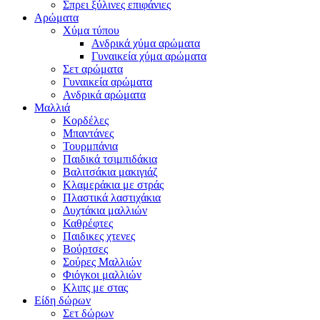
Σπρει ξύλινες επιφάνιες
Αρώματα
Χύμα τύπου
Ανδρικά χύμα αρώματα
Γυναικεία χύμα αρώματα
Σετ αρώματα
Γυναικεία αρώματα
Ανδρικά αρώματα
Μαλλιά
Κορδέλες
Μπαντάνες
Τουρμπάνια
Παιδικά τσιμπιδάκια
Βαλιτσάκια μακιγιάζ
Κλαμεράκια με στράς
Πλαστικά λαστιχάκια
Δυχτάκια μαλλιών
Καθρέφτες
Παιδικες χτενες
Βούρτσες
Σούρες Μαλλιών
Φιόγκοι μαλλιών
Κλιπς με στας
Είδη δώρων
Σετ δώρων