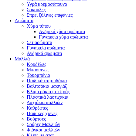
Υγρά κρεμοσάπουνα
Σακούλες
Σπρει ξύλινες επιφάνιες
Αρώματα
Χύμα τύπου
Ανδρικά χύμα αρώματα
Γυναικεία χύμα αρώματα
Σετ αρώματα
Γυναικεία αρώματα
Ανδρικά αρώματα
Μαλλιά
Κορδέλες
Μπαντάνες
Τουρμπάνια
Παιδικά τσιμπιδάκια
Βαλιτσάκια μακιγιάζ
Κλαμεράκια με στράς
Πλαστικά λαστιχάκια
Δυχτάκια μαλλιών
Καθρέφτες
Παιδικες χτενες
Βούρτσες
Σούρες Μαλλιών
Φιόγκοι μαλλιών
Κλιπς με στας