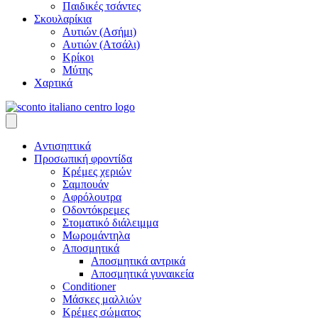
Παιδικές τσάντες
Σκουλαρίκια
Αυτιών (Ασήμι)
Αυτιών (Ατσάλι)
Κρίκοι
Μύτης
Χαρτικά
Aντισηπτικά
Προσωπική φροντίδα
Κρέμες χεριών
Σαμπουάν
Αφρόλουτρα
Οδοντόκρεμες
Στοματικό διάλειμμα
Μωρομάντηλα
Αποσμητικά
Αποσμητικά αντρικά
Αποσμητικά γυναικεία
Conditioner
Μάσκες μαλλιών
Κρέμες σώματος