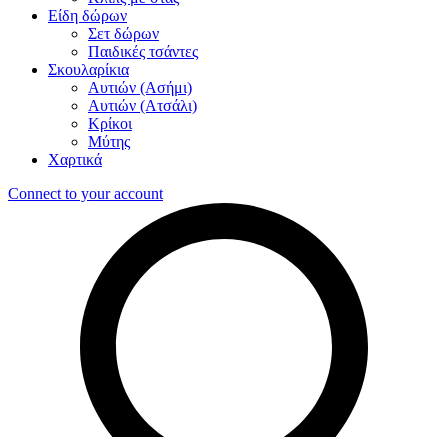
Είδη δώρων
Σετ δώρων
Παιδικές τσάντες
Σκουλαρίκια
Αυτιών (Ασήμι)
Αυτιών (Ατσάλι)
Κρίκοι
Μύτης
Χαρτικά
Connect to your account