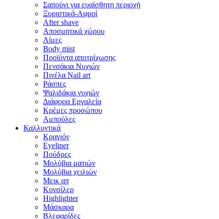
Σαπούνι για ευαίσθητη περιοχή
Ξυριστικά-Αφροί
After shave
Αποσμητικά χώρου
Λίμες
Body mist
Προϊόντα αποτρίχωσης
Πενσάκια Νυχιών
Πινέλα Nail art
Ράσπες
Ψαλιδάκια νυχιών
Διάφορα Εργαλεία
Κρέμες προσώπου
Αμπούλες
Καλλυντικά
Κραγιόν
Eyeliner
Πούδρες
Μολύβια ματιών
Μολύβια χειλιών
Μεικ απ
Κονσίλερ
Highlighter
Μάσκαρα
Βλεφαρίδες