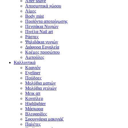
After shave
Αποσμητικά χώρου
Λίμες
Body mist
Προϊόντα αποτρίχωσης
Πενσάκια Νυχιών
Πινέλα Nail art
Ράσπες
Ψαλιδάκια νυχιών
Διάφορα Εργαλεία
Κρέμες προσώπου
Αμπούλες
Καλλυντικά
Κραγιόν
Eyeliner
Πούδρες
Μολύβια ματιών
Μολύβια χειλιών
Μεικ απ
Κονσίλερ
Highlighter
Μάσκαρα
Βλεφαρίδες
Σφουγγάρια μακιγιάζ
Παλέτες