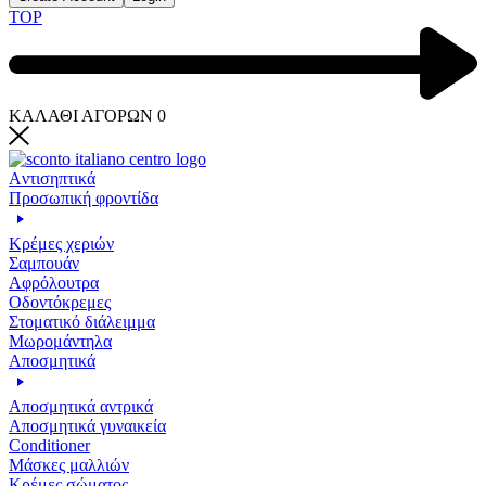
TOP
ΚΑΛΑΘΙ ΑΓΟΡΩΝ
0
Aντισηπτικά
Προσωπική φροντίδα
Κρέμες χεριών
Σαμπουάν
Αφρόλουτρα
Οδοντόκρεμες
Στοματικό διάλειμμα
Μωρομάντηλα
Αποσμητικά
Αποσμητικά αντρικά
Αποσμητικά γυναικεία
Conditioner
Μάσκες μαλλιών
Κρέμες σώματος