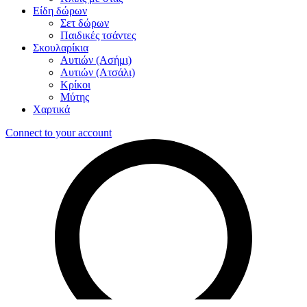
Είδη δώρων
Σετ δώρων
Παιδικές τσάντες
Σκουλαρίκια
Αυτιών (Ασήμι)
Αυτιών (Ατσάλι)
Κρίκοι
Μύτης
Χαρτικά
Connect to your account