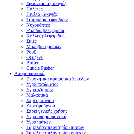
Σφουγγάρια μακιγιάζ
Παλέτες
Πινέλα μακιγιάς
Τσιμπιδάκια φρυδιών
Νυχοκόπτες
Ψαλίδια βλεφαρίδας
Κόλλες βλεφαρίδας
Σκιές
Μολύβια φρυδιών
Ρουζ
Οξυζενέ
Buffer
Cuticle Pusher
Απορρυπαντικά
Eνυσχητικα αφαιρετικα λεκεδων
Υγρά πατώματος
Υγρά τζαμιών
Μαλακτικά
Σπρέι μπάνιου
Σπρέι φούρνου
Σπρέι γενικής χρήσης
Υγρά απορρυπαντικά
Υγρά πιάτων
Ταμπλέτες πλυντηρίου πιάτων
Ταμπλέτες πλυντηρίου ρούχων