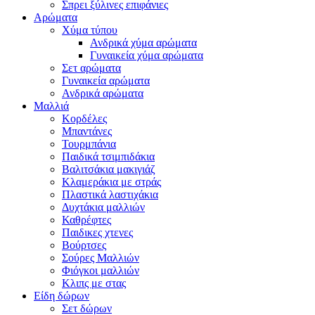
Σπρει ξύλινες επιφάνιες
Αρώματα
Χύμα τύπου
Ανδρικά χύμα αρώματα
Γυναικεία χύμα αρώματα
Σετ αρώματα
Γυναικεία αρώματα
Ανδρικά αρώματα
Μαλλιά
Κορδέλες
Μπαντάνες
Τουρμπάνια
Παιδικά τσιμπιδάκια
Βαλιτσάκια μακιγιάζ
Κλαμεράκια με στράς
Πλαστικά λαστιχάκια
Δυχτάκια μαλλιών
Καθρέφτες
Παιδικες χτενες
Βούρτσες
Σούρες Μαλλιών
Φιόγκοι μαλλιών
Κλιπς με στας
Είδη δώρων
Σετ δώρων