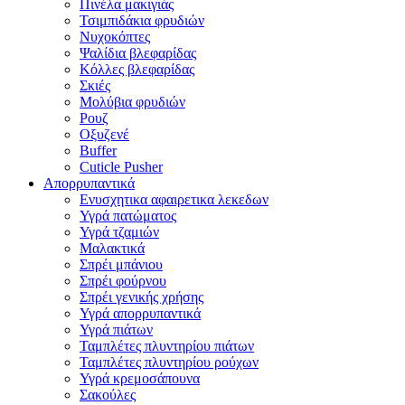
Πινέλα μακιγιάς
Τσιμπιδάκια φρυδιών
Νυχοκόπτες
Ψαλίδια βλεφαρίδας
Κόλλες βλεφαρίδας
Σκιές
Μολύβια φρυδιών
Ρουζ
Οξυζενέ
Buffer
Cuticle Pusher
Απορρυπαντικά
Eνυσχητικα αφαιρετικα λεκεδων
Υγρά πατώματος
Υγρά τζαμιών
Μαλακτικά
Σπρέι μπάνιου
Σπρέι φούρνου
Σπρέι γενικής χρήσης
Υγρά απορρυπαντικά
Υγρά πιάτων
Ταμπλέτες πλυντηρίου πιάτων
Ταμπλέτες πλυντηρίου ρούχων
Υγρά κρεμοσάπουνα
Σακούλες