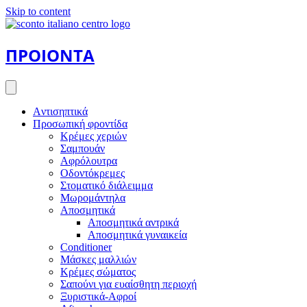
Skip to content
ΠΡΟΙΟΝΤΑ
Aντισηπτικά
Προσωπική φροντίδα
Κρέμες χεριών
Σαμπουάν
Αφρόλουτρα
Οδοντόκρεμες
Στοματικό διάλειμμα
Μωρομάντηλα
Αποσμητικά
Αποσμητικά αντρικά
Αποσμητικά γυναικεία
Conditioner
Μάσκες μαλλιών
Κρέμες σώματος
Σαπούνι για ευαίσθητη περιοχή
Ξυριστικά-Αφροί