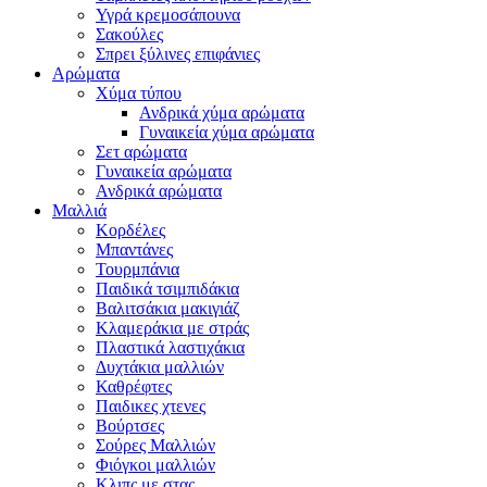
Υγρά κρεμοσάπουνα
Σακούλες
Σπρει ξύλινες επιφάνιες
Αρώματα
Χύμα τύπου
Ανδρικά χύμα αρώματα
Γυναικεία χύμα αρώματα
Σετ αρώματα
Γυναικεία αρώματα
Ανδρικά αρώματα
Μαλλιά
Κορδέλες
Μπαντάνες
Τουρμπάνια
Παιδικά τσιμπιδάκια
Βαλιτσάκια μακιγιάζ
Κλαμεράκια με στράς
Πλαστικά λαστιχάκια
Δυχτάκια μαλλιών
Καθρέφτες
Παιδικες χτενες
Βούρτσες
Σούρες Μαλλιών
Φιόγκοι μαλλιών
Κλιπς με στας