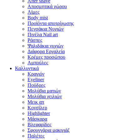
After shave
Αποσμητικά χώρου
Λίμες
Body mist
Προϊόντα αποτρίχωσης
Πενσάκια Νυχιών
Πινέλα Nail art
Ράσπες
Ψαλιδάκια νυχιών
Διάφορα Εργαλεία
Κρέμες προσώπου
Αμπούλες
Καλλυντικά
Κραγιόν
Eyeliner
Πούδρες
Μολύβια ματιών
Μολύβια χειλιών
Μεικ απ
Κονσίλερ
Highlighter
Μάσκαρα
Βλεφαρίδες
Σφουγγάρια μακιγιάζ
Παλέτες