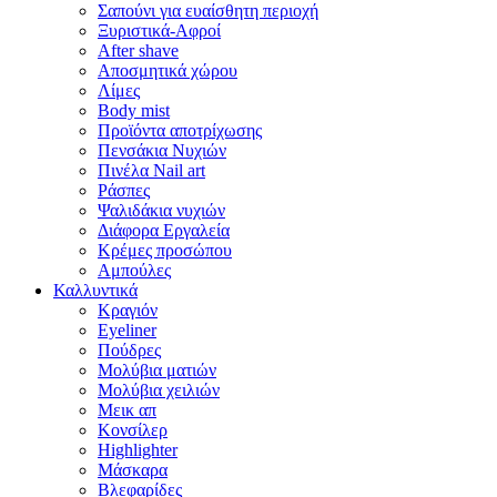
Σαπούνι για ευαίσθητη περιοχή
Ξυριστικά-Αφροί
After shave
Αποσμητικά χώρου
Λίμες
Body mist
Προϊόντα αποτρίχωσης
Πενσάκια Νυχιών
Πινέλα Nail art
Ράσπες
Ψαλιδάκια νυχιών
Διάφορα Εργαλεία
Κρέμες προσώπου
Αμπούλες
Καλλυντικά
Κραγιόν
Eyeliner
Πούδρες
Μολύβια ματιών
Μολύβια χειλιών
Μεικ απ
Κονσίλερ
Highlighter
Μάσκαρα
Βλεφαρίδες