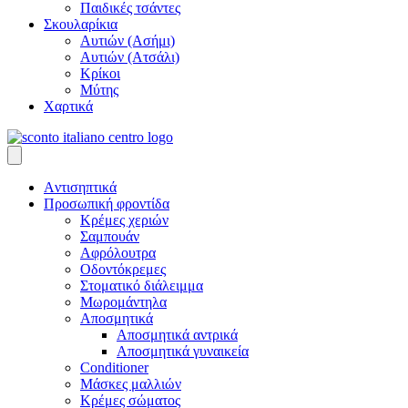
Παιδικές τσάντες
Σκουλαρίκια
Αυτιών (Ασήμι)
Αυτιών (Ατσάλι)
Κρίκοι
Μύτης
Χαρτικά
Aντισηπτικά
Προσωπική φροντίδα
Κρέμες χεριών
Σαμπουάν
Αφρόλουτρα
Οδοντόκρεμες
Στοματικό διάλειμμα
Μωρομάντηλα
Αποσμητικά
Αποσμητικά αντρικά
Αποσμητικά γυναικεία
Conditioner
Μάσκες μαλλιών
Κρέμες σώματος