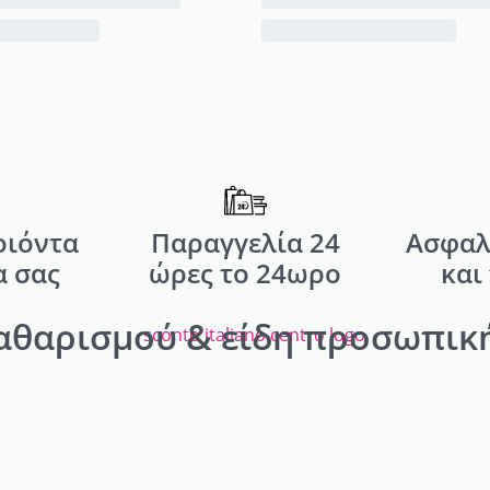
οιόντα
Παραγγελία 24
Ασφαλ
α σας
ώρες το 24ωρο
και
αθαρισμού & είδη προσωπική