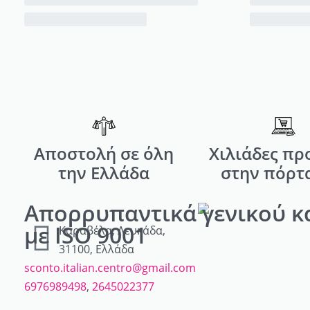
Αποστολή σε όλη
Χιλιάδες πρ
την Ελλάδα
στην πόρτ
Απορρυπαντικά γενικού κ
με ISO 9001
Καραβέλα, Λευκάδα,
31100, Ελλάδα
sconto.italian.centro@gmail.com
6976989498
,
2645022377