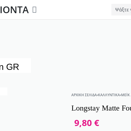
ΙΟΝΤΑ
on GR
ΑΡΧΙΚΉ ΣΕΛΊΔΑ
›
ΚΑΛΛΥΝΤΙΚΆ
›
ΜΈΙΚ
Longstay Matte Fo
9,80
€