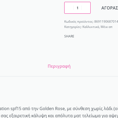
ΑΓΟΡΑΣ
869119068701
Κατηγορίες:
Καλλυντικά
,
Μέικ απ
SHARE
Περιγραφή
on spf15 από την Golden Rose, με σύνθεση χωρίς λάδι (oil
 σας εξαιρετική κάλυψη και απόλυτα ματ τελείωμα για αψ