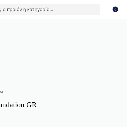
0
 ΑΠ
undation GR