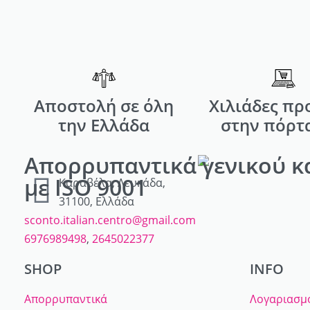
Αποστολή σε όλη
Χιλιάδες πρ
την Ελλάδα
στην πόρτ
Απορρυπαντικά γενικού κ
με ISO 9001
Καραβέλα, Λευκάδα,
31100, Ελλάδα
sconto.italian.centro@gmail.com
6976989498
,
2645022377
SHOP
INFO
Απορρυπαντικά
Λογαριασμ