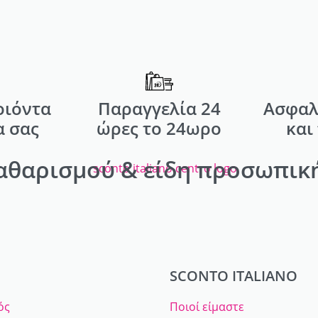
οιόντα
Παραγγελία 24
Ασφαλ
α σας
ώρες το 24ωρο
και
αθαρισμού & είδη προσωπική
SCONTO ITALIANO
ός
Ποιοί είμαστε