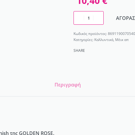
10,40
€
ΑΓΟΡΑΣ
869119007054
Κατηγορίες:
Καλλυντικά
,
Μέικ απ
SHARE
Περιγραφή
inish της GOLDEN ROSE.