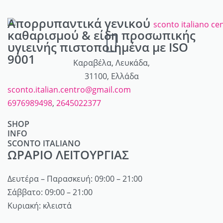
Απορρυπαντικά γενικού
καθαρισμού & είδη προσωπικής
υγιεινής πιστοποιημένα με ISO
9001
Καραβέλα, Λευκάδα,
31100, Ελλάδα
sconto.italian.centro@gmail.com
6976989498
,
2645022377
SHOP
INFO
Απορρυπαντικά
SCONTO ITALIANO
Λογαριασμός
Καλλυντικά
ΩΡΑΡΙΟ ΛΕΙΤΟΥΡΓΙΑΣ
Ποιοί είμαστε
Καλάθι
Αρώματα
Επικοινωνία
Τρόποι αποστολής / πληρωμής
Δευτέρα – Παρασκευή: 09:00 – 21:00
Προσωπική φροντίδα
My account
Όροι Χρήσης
Σάββατο: 09:00 – 21:00
Μαλλιά
Κυριακή: κλειστά
Πολιτική επιστροφών
Είδη δώρων
Πολιτική Απορρήτου