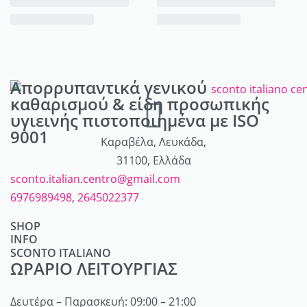
Απορρυπαντικά γενικού
καθαρισμού & είδη προσωπικής
υγιεινής πιστοποιημένα με ISO
9001
Καραβέλα, Λευκάδα,
31100, Ελλάδα
sconto.italian.centro@gmail.com
6976989498
,
2645022377
SHOP
INFO
Απορρυπαντικά
SCONTO ITALIANO
Λογαριασμός
Καλλυντικά
ΩΡΑΡΙΟ ΛΕΙΤΟΥΡΓΙΑΣ
Ποιοί είμαστε
Καλάθι
Αρώματα
Επικοινωνία
Τρόποι αποστολής / πληρωμής
Δευτέρα – Παρασκευή: 09:00 – 21:00
Προσωπική φροντίδα