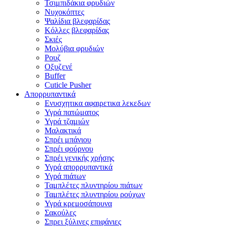
Τσιμπιδάκια φρυδιών
Νυχοκόπτες
Ψαλίδια βλεφαρίδας
Κόλλες βλεφαρίδας
Σκιές
Μολύβια φρυδιών
Ρουζ
Οξυζενέ
Buffer
Cuticle Pusher
Απορρυπαντικά
Eνυσχητικα αφαιρετικα λεκεδων
Υγρά πατώματος
Υγρά τζαμιών
Μαλακτικά
Σπρέι μπάνιου
Σπρέι φούρνου
Σπρέι γενικής χρήσης
Υγρά απορρυπαντικά
Υγρά πιάτων
Ταμπλέτες πλυντηρίου πιάτων
Ταμπλέτες πλυντηρίου ρούχων
Υγρά κρεμοσάπουνα
Σακούλες
Σπρει ξύλινες επιφάνιες