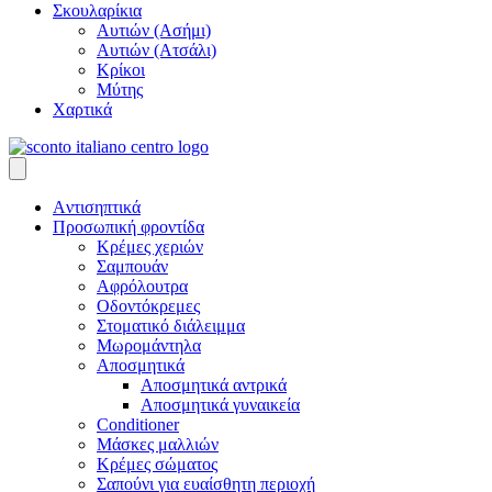
Σκουλαρίκια
Αυτιών (Ασήμι)
Αυτιών (Ατσάλι)
Κρίκοι
Μύτης
Χαρτικά
Aντισηπτικά
Προσωπική φροντίδα
Κρέμες χεριών
Σαμπουάν
Αφρόλουτρα
Οδοντόκρεμες
Στοματικό διάλειμμα
Μωρομάντηλα
Αποσμητικά
Αποσμητικά αντρικά
Αποσμητικά γυναικεία
Conditioner
Μάσκες μαλλιών
Κρέμες σώματος
Σαπούνι για ευαίσθητη περιοχή