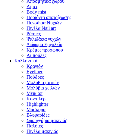
Αποσμητικά χώρου
Λίμες
Body mist
Προϊόντα αποτρίχωσης
Πενσάκια Νυχιών
Πινέλα Nail art
Ράσπες
Ψαλιδάκια νυχιών
Διάφορα Εργαλεία
Κρέμες προσώπου
Αμπούλες
Καλλυντικά
Κραγιόν
Eyeliner
Πούδρες
Μολύβια ματιών
Μολύβια χειλιών
Μεικ απ
Κονσίλερ
Highlighter
Μάσκαρα
Βλεφαρίδες
Σφουγγάρια μακιγιάζ
Παλέτες
Πινέλα μακιγιάς