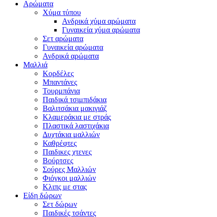
Αρώματα
Χύμα τύπου
Ανδρικά χύμα αρώματα
Γυναικεία χύμα αρώματα
Σετ αρώματα
Γυναικεία αρώματα
Ανδρικά αρώματα
Μαλλιά
Κορδέλες
Μπαντάνες
Τουρμπάνια
Παιδικά τσιμπιδάκια
Βαλιτσάκια μακιγιάζ
Κλαμεράκια με στράς
Πλαστικά λαστιχάκια
Δυχτάκια μαλλιών
Καθρέφτες
Παιδικες χτενες
Βούρτσες
Σούρες Μαλλιών
Φιόγκοι μαλλιών
Κλιπς με στας
Είδη δώρων
Σετ δώρων
Παιδικές τσάντες