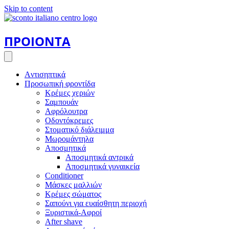
Skip to content
ΠΡΟΙΟΝΤΑ
Aντισηπτικά
Προσωπική φροντίδα
Κρέμες χεριών
Σαμπουάν
Αφρόλουτρα
Οδοντόκρεμες
Στοματικό διάλειμμα
Μωρομάντηλα
Αποσμητικά
Αποσμητικά αντρικά
Αποσμητικά γυναικεία
Conditioner
Μάσκες μαλλιών
Κρέμες σώματος
Σαπούνι για ευαίσθητη περιοχή
Ξυριστικά-Αφροί
After shave