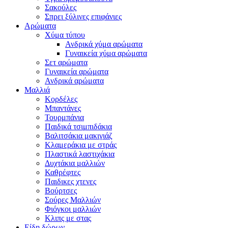
Σακούλες
Σπρει ξύλινες επιφάνιες
Αρώματα
Χύμα τύπου
Ανδρικά χύμα αρώματα
Γυναικεία χύμα αρώματα
Σετ αρώματα
Γυναικεία αρώματα
Ανδρικά αρώματα
Μαλλιά
Κορδέλες
Μπαντάνες
Τουρμπάνια
Παιδικά τσιμπιδάκια
Βαλιτσάκια μακιγιάζ
Κλαμεράκια με στράς
Πλαστικά λαστιχάκια
Δυχτάκια μαλλιών
Καθρέφτες
Παιδικες χτενες
Βούρτσες
Σούρες Μαλλιών
Φιόγκοι μαλλιών
Κλιπς με στας
Είδη δώρων