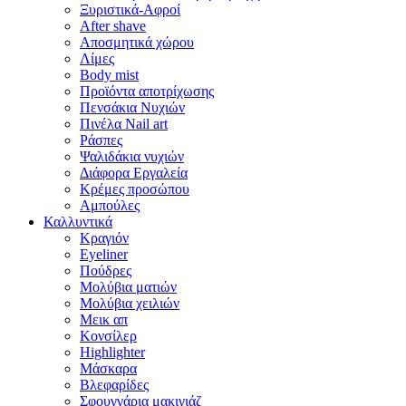
Ξυριστικά-Αφροί
After shave
Αποσμητικά χώρου
Λίμες
Body mist
Προϊόντα αποτρίχωσης
Πενσάκια Νυχιών
Πινέλα Nail art
Ράσπες
Ψαλιδάκια νυχιών
Διάφορα Εργαλεία
Κρέμες προσώπου
Αμπούλες
Καλλυντικά
Κραγιόν
Eyeliner
Πούδρες
Μολύβια ματιών
Μολύβια χειλιών
Μεικ απ
Κονσίλερ
Highlighter
Μάσκαρα
Βλεφαρίδες
Σφουγγάρια μακιγιάζ