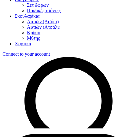
Σετ δώρων
Παιδικές τσάντες
Σκουλαρίκια
Αυτιών (Ασήμι)
Αυτιών (Ατσάλι)
Κρίκοι
Μύτης
Χαρτικά
Connect to your account