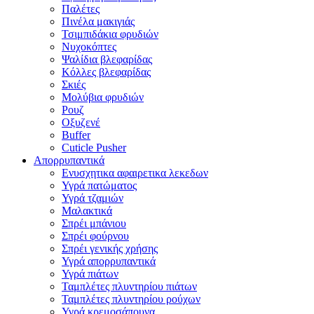
Παλέτες
Πινέλα μακιγιάς
Τσιμπιδάκια φρυδιών
Νυχοκόπτες
Ψαλίδια βλεφαρίδας
Κόλλες βλεφαρίδας
Σκιές
Μολύβια φρυδιών
Ρουζ
Οξυζενέ
Buffer
Cuticle Pusher
Απορρυπαντικά
Eνυσχητικα αφαιρετικα λεκεδων
Υγρά πατώματος
Υγρά τζαμιών
Μαλακτικά
Σπρέι μπάνιου
Σπρέι φούρνου
Σπρέι γενικής χρήσης
Υγρά απορρυπαντικά
Υγρά πιάτων
Ταμπλέτες πλυντηρίου πιάτων
Ταμπλέτες πλυντηρίου ρούχων
Υγρά κρεμοσάπουνα