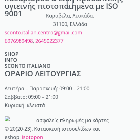
υγιεινής πιστοποιημένα με ISO
9001
Καραβέλα, Λευκάδα,
31100, Ελλάδα
sconto.italian.centro@gmail.com
6976989498
,
2645022377
SHOP
INFO
Απορρυπαντικά
SCONTO ITALIANO
Λογαριασμός
Καλλυντικά
ΩΡΑΡΙΟ ΛΕΙΤΟΥΡΓΙΑΣ
Ποιοί είμαστε
Καλάθι
Αρώματα
Επικοινωνία
Τρόποι αποστολής / πληρωμής
Δευτέρα – Παρασκευή: 09:00 – 21:00
Προσωπική φροντίδα
My account
Όροι Χρήσης
Σάββατο: 09:00 – 21:00
Μαλλιά
Κυριακή: κλειστά
Πολιτική επιστροφών
Είδη δώρων
Πολιτική Απορρήτου
© 20(20-23). Κατασκευή ιστοσελίδων και
eshop:
isotopon