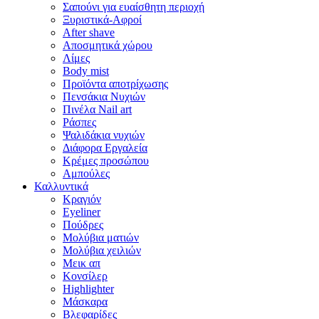
Σαπούνι για ευαίσθητη περιοχή
Ξυριστικά-Αφροί
After shave
Αποσμητικά χώρου
Λίμες
Body mist
Προϊόντα αποτρίχωσης
Πενσάκια Νυχιών
Πινέλα Nail art
Ράσπες
Ψαλιδάκια νυχιών
Διάφορα Εργαλεία
Κρέμες προσώπου
Αμπούλες
Καλλυντικά
Κραγιόν
Eyeliner
Πούδρες
Μολύβια ματιών
Μολύβια χειλιών
Μεικ απ
Κονσίλερ
Highlighter
Μάσκαρα
Βλεφαρίδες