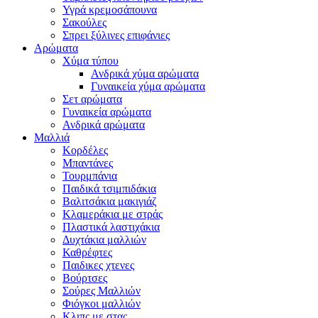
Υγρά κρεμοσάπουνα
Σακούλες
Σπρει ξύλινες επιφάνιες
Αρώματα
Χύμα τύπου
Ανδρικά χύμα αρώματα
Γυναικεία χύμα αρώματα
Σετ αρώματα
Γυναικεία αρώματα
Ανδρικά αρώματα
Μαλλιά
Κορδέλες
Μπαντάνες
Τουρμπάνια
Παιδικά τσιμπιδάκια
Βαλιτσάκια μακιγιάζ
Κλαμεράκια με στράς
Πλαστικά λαστιχάκια
Δυχτάκια μαλλιών
Καθρέφτες
Παιδικες χτενες
Βούρτσες
Σούρες Μαλλιών
Φιόγκοι μαλλιών
Κλιπς με στας