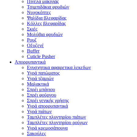
Πινέλα μακιγιάς
Τσιμπιδάκια φρυδιών
Νυχοκόπτες
Ψαλίδια βλεφαρίδας
Κόλλες βλεφαρίδας
Σκιές
Μολύβια φρυδιών
Ρουζ
Οξυζενέ
Buffer
Cuticle Pusher
Απορρυπαντικά
Eνυσχητικα αφαιρετικα λεκεδων
Υγρά πατώματος
Υγρά τζαμιών
Μαλακτικά
Σπρέι μπάνιου
Σπρέι φούρνου
Σπρέι γενικής χρήσης
Υγρά απορρυπαντικά
Υγρά πιάτων
Ταμπλέτες πλυντηρίου πιάτων
Ταμπλέτες πλυντηρίου ρούχων
Υγρά κρεμοσάπουνα
Σακούλες