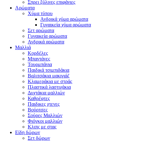
Σπρει ξύλινες επιφάνιες
Αρώματα
Χύμα τύπου
Ανδρικά χύμα αρώματα
Γυναικεία χύμα αρώματα
Σετ αρώματα
Γυναικεία αρώματα
Ανδρικά αρώματα
Μαλλιά
Κορδέλες
Μπαντάνες
Τουρμπάνια
Παιδικά τσιμπιδάκια
Βαλιτσάκια μακιγιάζ
Κλαμεράκια με στράς
Πλαστικά λαστιχάκια
Δυχτάκια μαλλιών
Καθρέφτες
Παιδικες χτενες
Βούρτσες
Σούρες Μαλλιών
Φιόγκοι μαλλιών
Κλιπς με στας
Είδη δώρων
Σετ δώρων