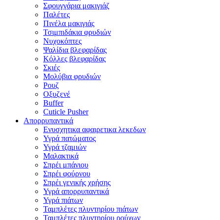
Σφουγγάρια μακιγιάζ
Παλέτες
Πινέλα μακιγιάς
Τσιμπιδάκια φρυδιών
Νυχοκόπτες
Ψαλίδια βλεφαρίδας
Κόλλες βλεφαρίδας
Σκιές
Μολύβια φρυδιών
Ρουζ
Οξυζενέ
Buffer
Cuticle Pusher
Απορρυπαντικά
Eνυσχητικα αφαιρετικα λεκεδων
Υγρά πατώματος
Υγρά τζαμιών
Μαλακτικά
Σπρέι μπάνιου
Σπρέι φούρνου
Σπρέι γενικής χρήσης
Υγρά απορρυπαντικά
Υγρά πιάτων
Ταμπλέτες πλυντηρίου πιάτων
Ταμπλέτες πλυντηρίου ρούχων