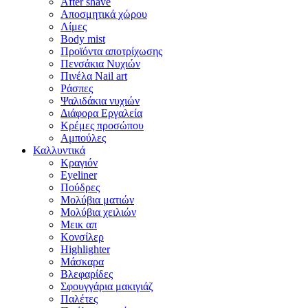
After shave
Αποσμητικά χώρου
Λίμες
Body mist
Προϊόντα αποτρίχωσης
Πενσάκια Νυχιών
Πινέλα Nail art
Ράσπες
Ψαλιδάκια νυχιών
Διάφορα Εργαλεία
Κρέμες προσώπου
Αμπούλες
Καλλυντικά
Κραγιόν
Eyeliner
Πούδρες
Μολύβια ματιών
Μολύβια χειλιών
Μεικ απ
Κονσίλερ
Highlighter
Μάσκαρα
Βλεφαρίδες
Σφουγγάρια μακιγιάζ
Παλέτες