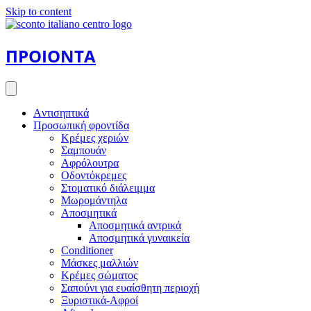
Skip to content
ΠΡΟΙΟΝΤΑ
Aντισηπτικά
Προσωπική φροντίδα
Κρέμες χεριών
Σαμπουάν
Αφρόλουτρα
Οδοντόκρεμες
Στοματικό διάλειμμα
Μωρομάντηλα
Αποσμητικά
Αποσμητικά αντρικά
Αποσμητικά γυναικεία
Conditioner
Μάσκες μαλλιών
Κρέμες σώματος
Σαπούνι για ευαίσθητη περιοχή
Ξυριστικά-Αφροί