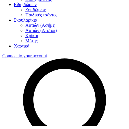
Είδη δώρων
Σετ δώρων
Παιδικές τσάντες
Σκουλαρίκια
Αυτιών (Ασήμι)
Αυτιών (Ατσάλι)
Κρίκοι
Μύτης
Χαρτικά
Connect to your account