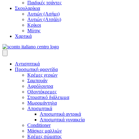
Παιδικές τσάντες
Σκουλαρίκια
Αυτιών (Ασήμι)
Αυτιών (Ατσάλι)
Κρίκοι
Μύτης
Χαρτικά
Aντισηπτικά
Προσωπική φροντίδα
Κρέμες χεριών
Σαμπουάν
Αφρόλουτρα
Οδοντόκρεμες
Στοματικό διάλειμμα
Μωρομάντηλα
Αποσμητικά
Αποσμητικά αντρικά
Αποσμητικά γυναικεία
Conditioner
Μάσκες μαλλιών
Κρέμες σώματος